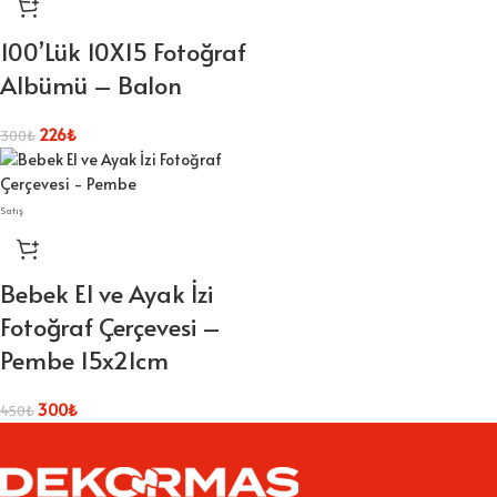
100’Lük 10X15 Fotoğraf
Albümü – Balon
226
₺
300
₺
Satış
Bebek El ve Ayak İzi
Fotoğraf Çerçevesi –
Pembe 15x21cm
300
₺
450
₺