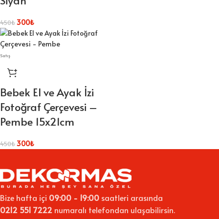
Siyah
300
₺
450
₺
Satış
Bebek El ve Ayak İzi
Fotoğraf Çerçevesi –
Pembe 15x21cm
300
₺
450
₺
Bize hafta içi
09:00 - 19:00
saatleri arasında
0212 551 7222
numaralı telefondan ulaşabilirsin.