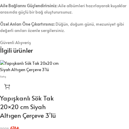
Aile Bağlarını Güçlendirirsiniz:
Aile albümleri hazırlayarak kuşaklar
arasında güçlü bir bağ oluşturursunuz.
Özel Anları Öne Çıkartırsınız:
Düğün, doğum günü, mezuniyet gibi
değerli anıları özenle sergilersiniz.
Güvenli Alışveriş
İlgili ürünler
Satış
Yapışkanlı Sök Tak
20×20 cm Siyah
Altıgen Çerçeve 3’lü
676
₺
900
₺