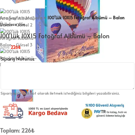
Ana Sayfa
»
Mağaza
»
100’Lük 10X15 Fotoğraf Albümü – Balon
Ürünlere dön
100’Lük 10X15 Fotoğraf Albümü – Balon
226
₺
300
₺
Sipariş Notunuz
Siparişinizle ilgili not olarak iletmek istediğiniz bilgileri yazabilirsiniz.
Toplam:
226
₺