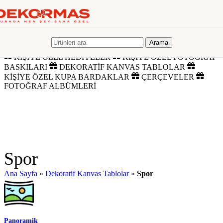
Skip to navigation
Skip to main content
KİŞİYE ÖZEL HEDİYELER
KİŞİYE ÖZEL FOTOĞRAF
BASKILARI
DEKORATİF KANVAS TABLOLAR
KİŞİYE ÖZEL KUPA BARDAKLAR
ÇERÇEVELER
Arama
FOTOĞRAF ALBÜMLERİ
KİŞİYE ÖZEL HEDİYELER
KİŞİYE ÖZEL FOTOĞRAF
BASKILARI
DEKORATİF KANVAS TABLOLAR
KİŞİYE ÖZEL KUPA BARDAKLAR
ÇERÇEVELER
FOTOĞRAF ALBÜMLERİ
Spor
Ana Sayfa
»
Dekoratif Kanvas Tablolar
»
Spor
Panoramik