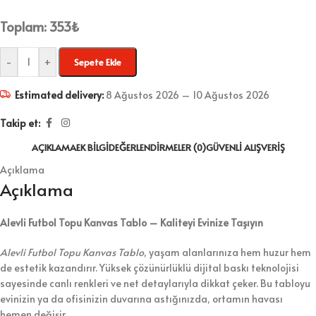
Toplam:
353
₺
-
+
Sepete Ekle
Estimated delivery:
8 Ağustos 2026 – 10 Ağustos 2026
Takip et:
AÇIKLAMA
EK BILGI
DEĞERLENDIRMELER (0)
GÜVENLI ALIŞVERIŞ
Açıklama
Açıklama
Alevli Futbol Topu Kanvas Tablo – Kaliteyi Evinize Taşıyın
Alevli Futbol Topu Kanvas Tablo
, yaşam alanlarınıza hem huzur hem
de estetik kazandırır. Yüksek çözünürlüklü dijital baskı teknolojisi
sayesinde canlı renkleri ve net detaylarıyla dikkat çeker. Bu tabloyu
evinizin ya da ofisinizin duvarına astığınızda, ortamın havası
hemen değişir.