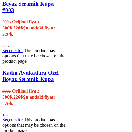
Beyaz Seramik Kupa
#003
Orijinal fiyat:
300
₺
300₺.
226
₺
Şu andaki fiyat:
226₺.
Satış
Seçenekler
This product has
options that may be chosen on the
product page
Kadın Avukatlara Özel
Beyaz Seramik Kupa
Orijinal fiyat:
300
₺
300₺.
226
₺
Şu andaki fiyat:
226₺.
Satış
Seçenekler
This product has
options that may be chosen on the
product page