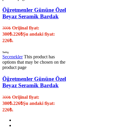
Öğretmenler Gününe Özel
Beyaz Seramik Bardak
Orijinal fiyat:
300
₺
300₺.
226
₺
Şu andaki fiyat:
226₺.
Satış
Seçenekler
This product has
options that may be chosen on the
product page
Öğretmenler Gününe Özel
Beyaz Seramik Bardak
Orijinal fiyat:
300
₺
300₺.
226
₺
Şu andaki fiyat:
226₺.