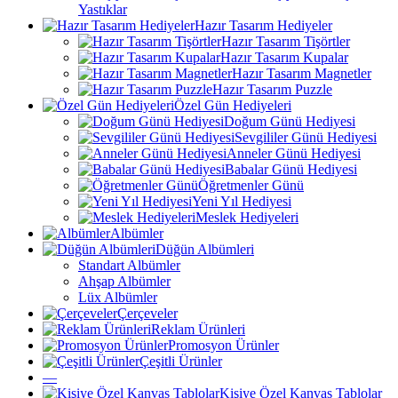
Yastıklar
Hazır Tasarım Hediyeler
Hazır Tasarım Tişörtler
Hazır Tasarım Kupalar
Hazır Tasarım Magnetler
Hazır Tasarım Puzzle
Özel Gün Hediyeleri
Doğum Günü Hediyesi
Sevgililer Günü Hediyesi
Anneler Günü Hediyesi
Babalar Günü Hediyesi
Öğretmenler Günü
Yeni Yıl Hediyesi
Meslek Hediyeleri
Albümler
Düğün Albümleri
Standart Albümler
Ahşap Albümler
Lüx Albümler
Çerçeveler
Reklam Ürünleri
Promosyon Ürünler
Çeşitli Ürünler
—
Kişiye Özel Kanvas Tablolar