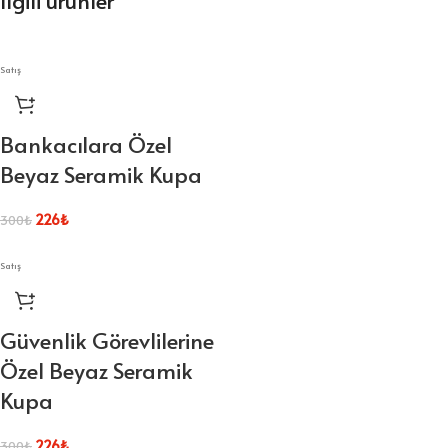
İlgili ürünler
Satış
Bankacılara Özel
Beyaz Seramik Kupa
226
₺
300
₺
Satış
Güvenlik Görevlilerine
Özel Beyaz Seramik
Kupa
226
₺
300
₺