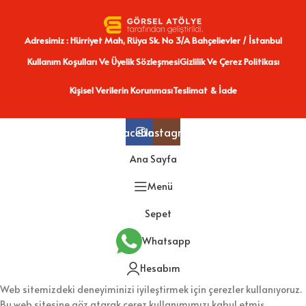
Adresimiz : Hürriyet Mah, Rüya Sk. No 3/A Bahçelievler / İstanbul
Kullanım Koşulları Ve Üyelik Sözleşmesi
Gizlilik Ve Çerez Politikası
Kişisel Verilerin Korunması
Teslimat & İade
Facebook
Instagram
Ana Sayfa
Menü
Sepet
Whatsapp
Hesabım
Web sitemizdeki deneyiminizi iyileştirmek için çerezler kullanıyoruz.
Bu web sitesine göz atarak çerez kullanımımızı kabul etmiş