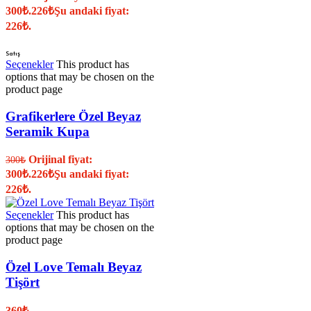
300₺.
226
₺
Şu andaki fiyat:
226₺.
Satış
Seçenekler
This product has
options that may be chosen on the
product page
Grafikerlere Özel Beyaz
Seramik Kupa
Orijinal fiyat:
300
₺
300₺.
226
₺
Şu andaki fiyat:
226₺.
Seçenekler
This product has
options that may be chosen on the
product page
Özel Love Temalı Beyaz
Tişört
360
₺