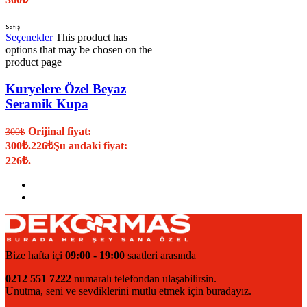
Satış
Seçenekler
This product has
options that may be chosen on the
product page
Kuryelere Özel Beyaz
Seramik Kupa
Orijinal fiyat:
300
₺
300₺.
226
₺
Şu andaki fiyat:
226₺.
Bize hafta içi
09:00 - 19:00
saatleri arasında
0212 551 7222
numaralı telefondan ulaşabilirsin.
Unutma, seni ve sevdiklerini mutlu etmek için buradayız.