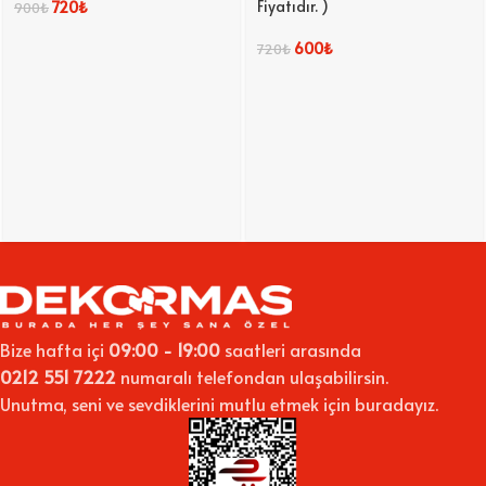
Fiyatıdır. )
720
₺
900
₺
600
₺
720
₺
Bize hafta içi
09:00 - 19:00
saatleri arasında
0212 551 7222
numaralı telefondan ulaşabilirsin.
Unutma, seni ve sevdiklerini mutlu etmek için buradayız.