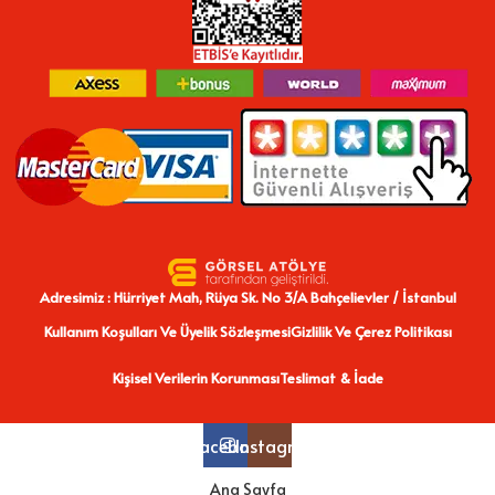
Adresimiz : Hürriyet Mah, Rüya Sk. No 3/A Bahçelievler / İstanbul
Kullanım Koşulları Ve Üyelik Sözleşmesi
Gizlilik Ve Çerez Politikası
Kişisel Verilerin Korunması
Teslimat & İade
Facebook
Instagram
Ana Sayfa