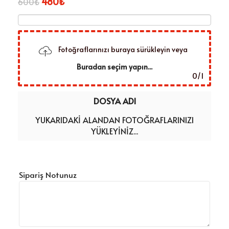
480
₺
600
₺
Fotoğraflarınızı buraya sürükleyin veya
Buradan seçim yapın...
0
/
1
DOSYA ADI
YUKARIDAKI ALANDAN FOTOĞRAFLARINIZI
YÜKLEYINIZ...
Sipariş Notunuz