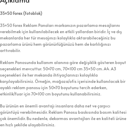
35×50 Forex (fotoblok)
35×50 Forex Reklam Panoları markanızın pazarlama mesajlarını
verebilmek için kullanılabilecek en etkili yollardan biridir. İç ve dış
mekanlarda her tür mesajınızı kolaylıkla aktarabileceğiniz bu
pazarlama ürünü hem görünürlüğünüzü hem de karlılığınızı
arttırabilir.
Reklam Panosunda kullanım alanına göre değişiklik gösteren boyut
seçenekleri mevcuttur. 50×70 cm, 70×100 cm 35×50 cm. A4. A3
seçenekleri ile her mekanda ihtiyaçlarınızı kolaylıkla
karşılayabilirsiniz. Örneğin, mağaza/ofis içerisinde kullanılacak bir
ayaklı reklam panosu için 50×70 boyutunu tercih ederken,
etkinlik/fuar için 70×100 cm boyutunu kullanabilirsiniz.
Bu ürünün en önemli avantajı insanlara daha net ve çarpıcı
görüntüyü verebilmesidir. Reklam Panosu baskısında basım kalitesi
çok önemlidir. Bu nedenle, dekormas avantajları ile en kaliteli ürüne
en hızlı şekilde ulaşabilirsiniz.