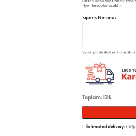
Lütfen baskı yaptırmak istediğ
fiyat hesaplanacaktır.
Sipariş Notunuz
Siparişinizle ilgili not olarak il
Toplam:
12
₺
Estimated delivery:
7 Ağu