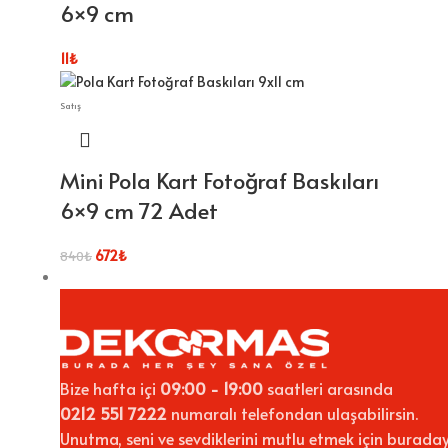
6×9 cm
11
₺
Satış
Mini Pola Kart Fotoğraf Baskıları
6×9 cm 72 Adet
672
₺
840
₺
Bize hafta içi
09:00 - 19:00
saatleri arasında
0212 551 7222
numaralı telefondan ulaşabilirsin.
Unutma, seni ve sevdiklerini mutlu etmek için buraday