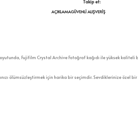
Takip et:
AÇIKLAMA
GÜVENLI ALIŞVERIŞ
oyutunda, Fujifilm Crystal Archive Fotoğraf kağıdı ile yüksek kaliteli b
nızı ölümsüzleştirmek için harika bir seçimdir. Sevdiklerinize özel bi