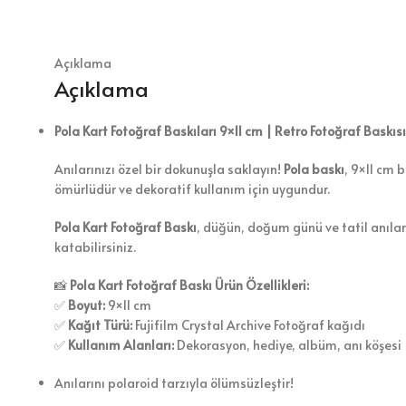
Açıklama
Açıklama
Pola Kart Fotoğraf Baskıları 9×11 cm | Retro Fotoğraf Baskısı
Anılarınızı özel bir dokunuşla saklayın!
Pola baskı
, 9×11 cm b
ömürlüdür ve dekoratif kullanım için uygundur.
Pola Kart Fotoğraf Baskı
, düğün, doğum günü ve tatil anıları
katabilirsiniz.
📸
Pola Kart Fotoğraf Baskı Ürün Özellikleri:
✅
Boyut:
9×11 cm
✅
Kağıt Türü:
Fujifilm Crystal Archive Fotoğraf kağıdı
✅
Kullanım Alanları:
Dekorasyon, hediye, albüm, anı köşesi
Anılarını polaroid tarzıyla ölümsüzleştir!