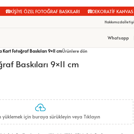
KİŞİYE ÖZEL FOTOĞRAF BASKILARI
DEKORATİF KANVAS TA
Hakkımızda
İletiş
Whatsapp
a Kart Fotoğraf Baskıları 9×11 cm
Ürünlere dön
ğraf Baskıları 9×11 cm
 yüklemek için buraya sürükleyin veya Tıklayın