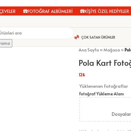
ELER
FOTOĞRAF ALBÜMLERİ
KİŞİYE ÖZEL HEDİYELER
ÇOK SATAN ÜRÜNLER
rama
Ana Sayfa
»
Mağaza
»
Pol
Pola Kart Foto
12
₺
Yüklenenen Fotoğraflar
Fotoğraf Yükleme Alanı
Dosyaları