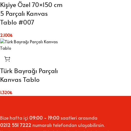
Kişiye Özel 70×150 cm
5 Parçalı Kanvas
Tablo #007
2.100
₺
Türk Bayrağı Parçalı
Kanvas Tablo
1.320
₺
Bize hafta içi
09:00 - 19:00
saatleri arasında
0212 551 7222
numaralı telefondan ulaşabilirsin.