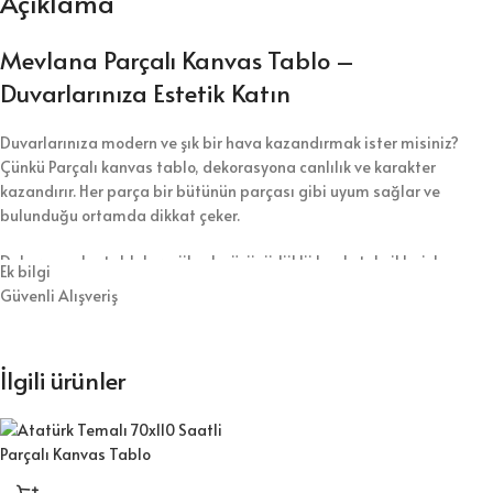
Açıklama
Mevlana Parçalı Kanvas Tablo –
Duvarlarınıza Estetik Katın
Duvarlarınıza modern ve şık bir hava kazandırmak ister misiniz?
Çünkü Parçalı kanvas tablo, dekorasyona canlılık ve karakter
kazandırır. Her parça bir bütünün parçası gibi uyum sağlar ve
bulunduğu ortamda dikkat çeker.
Dekormas, bu tabloları yüksek çözünürlüklü baskı teknikleriyle
Ek bilgi
hazırlar. Renkler canlı kalır, detaylar net görünür. Ahşap şasi üzerine
Güvenli Alışveriş
gerilen sağlam kanvas kumaş, tabloya uzun ömür kazandırır. Her
model, sanatsal dokunuşla tasarlanır.
İlgili ürünler
Parçalı Kanvas Tablo ile Doğa manzaraları, şehir görünümleri, soyut
desenler ve çok daha fazlası ile geniş bir ürün yelpazesi sunarız.
Evinize, ofisinize ya da sevdiklerinize hediye etmek için ideal
seçenekler bulabilirsiniz. Duvarınıza kolayca asarsınız, iz bırakmaz.