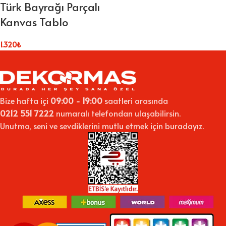
Türk Bayrağı Parçalı
Kanvas Tablo
1.320
₺
Bize hafta içi
09:00 - 19:00
saatleri arasında
0212 551 7222
numaralı telefondan ulaşabilirsin.
Unutma, seni ve sevdiklerini mutlu etmek için buradayız.