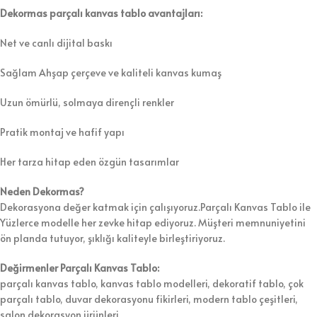
Dekormas parçalı kanvas tablo avantajları:
Net ve canlı dijital baskı
Sağlam Ahşap çerçeve ve kaliteli kanvas kumaş
Uzun ömürlü, solmaya dirençli renkler
Pratik montaj ve hafif yapı
Her tarza hitap eden özgün tasarımlar
Neden Dekormas?
Dekorasyona değer katmak için çalışıyoruz.Parçalı Kanvas Tablo ile
Yüzlerce modelle her zevke hitap ediyoruz. Müşteri memnuniyetini
ön planda tutuyor, şıklığı kaliteyle birleştiriyoruz.
Değirmenler Parçalı Kanvas Tablo:
parçalı kanvas tablo, kanvas tablo modelleri, dekoratif tablo, çok
parçalı tablo, duvar dekorasyonu fikirleri, modern tablo çeşitleri,
salon dekorasyon ürünleri