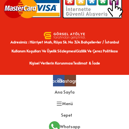
Adresimiz : Hürriyet Mah, Rüya Sk. No 3/A Bahçelievler / İstanbul
Kullanım Koşulları Ve Üyelik Sözleşmesi
Gizlilik Ve Çerez Politikası
Kişisel Verilerin Korunması
Teslimat & İade
Facebook
Instagram
Ana Sayfa
Menü
Sepet
Whatsapp