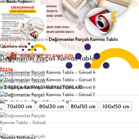
Ana Sayfa
»
Mağaza
»
Değirmenler Parçalı Kanvas Tablo
Ürünlere dön
Değirmenler Parçalı Kanvas Tablo
1.320
₺
5 PARÇA KANVAS VARYASYONLARI
70x100 cm
80x130 cm
80x150 cm
100x150 cm
Sipariş Notunuz