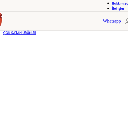
Hakkımız
İletişim
R
ÇERÇEVELER
FOTOĞRAF ALBÜMLERİ
R
ÇERÇEVELER
FOTOĞRAF ALBÜMLERİ
Whatsapp
ÇOK SATAN ÜRÜNLER