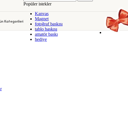
Popüler istekler
DEKORATİF KANVAS TABLOLAR
KİŞİYE ÖZEL KUPA BARDAKLA
Kanvas
DEKORATİF KANVAS TABLOLAR
KİŞİYE ÖZEL KUPA BARDAKLA
Magnet
ün Kategorileri
fotoğraf baskısı
tablo baskısı
amatör baskı
hediye
r