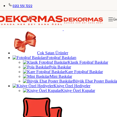
Skip to navigation
Skip to main content
0212 551 7222
KİŞİYE ÖZEL HEDİYELER
KİŞİYE ÖZEL FOTOĞRAF BASKILARI
KİŞİYE ÖZEL HEDİYELER
KİŞİYE ÖZEL FOTOĞRAF BASKILARI
Ür
Menü
Çok Satan Ürünler
Fotoğraf Baskıları
Klasik Fotoğraf Baskılar
Pola Baskılar
Kare Fotoğraf Baskılar
Mini Baskılar
Büyük Ebat Poster Baskıla
Kişiye Özel Hediyeler
Kişiye Özel Kupalar