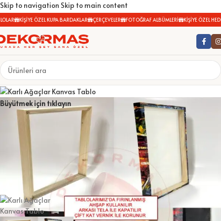
Skip to navigation
Skip to main content
OLAR
KİŞİYE ÖZEL KUPA BARDAKLAR
ÇERÇEVELER
FOTOĞRAF ALBÜMLERİ
KİŞİYE ÖZEL HEDİY
Büyütmek için tıklayın