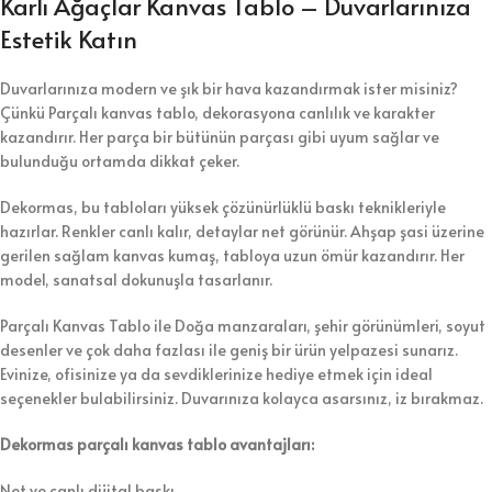
Karlı Ağaçlar Kanvas Tablo – Duvarlarınıza
Estetik Katın
Duvarlarınıza modern ve şık bir hava kazandırmak ister misiniz?
Çünkü Parçalı kanvas tablo, dekorasyona canlılık ve karakter
kazandırır. Her parça bir bütünün parçası gibi uyum sağlar ve
bulunduğu ortamda dikkat çeker.
Dekormas, bu tabloları yüksek çözünürlüklü baskı teknikleriyle
hazırlar. Renkler canlı kalır, detaylar net görünür. Ahşap şasi üzerine
gerilen sağlam kanvas kumaş, tabloya uzun ömür kazandırır. Her
model, sanatsal dokunuşla tasarlanır.
Parçalı Kanvas Tablo ile Doğa manzaraları, şehir görünümleri, soyut
desenler ve çok daha fazlası ile geniş bir ürün yelpazesi sunarız.
Evinize, ofisinize ya da sevdiklerinize hediye etmek için ideal
seçenekler bulabilirsiniz. Duvarınıza kolayca asarsınız, iz bırakmaz.
Dekormas parçalı kanvas tablo avantajları:
Net ve canlı dijital baskı