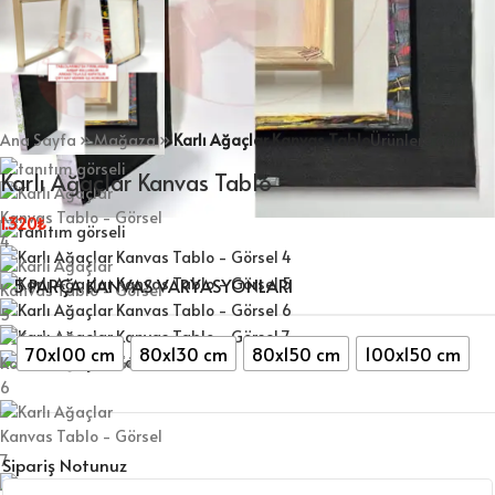
Ana Sayfa
»
Mağaza
»
Karlı Ağaçlar Kanvas Tablo
Ürünlere dön
Karlı Ağaçlar Kanvas Tablo
1.320
₺
5 PARÇA KANVAS VARYASYONLARI
70x100 cm
80x130 cm
80x150 cm
100x150 cm
Sipariş Notunuz