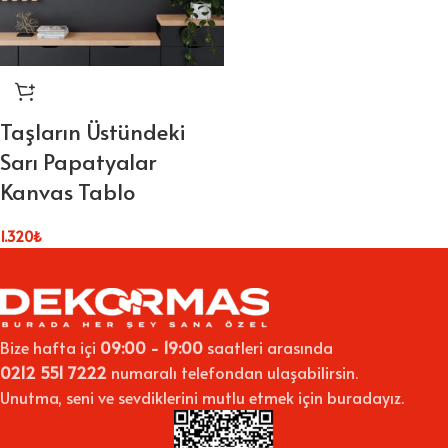
Taşların Üstündeki
Sarı Papatyalar
Kanvas Tablo
1.320
₺
Bize hafta içi
09:00 - 19:00
saatleri arasında
0212 551 7222
numaralı telefondan ulaşabilirsin.
Unutma, seni ve sevdiklerini mutlu etmek için buradayız.