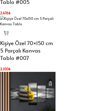
Tablo #005
2.476
₺
Kişiye Özel 70×150 cm
5 Parçalı Kanvas
Tablo #007
2.100
₺