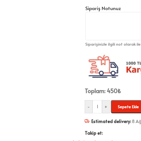
Sipariş Notunuz
Siparişinizle ilgili not olarak il
Toplam:
450
₺
-
+
Sepete Ekle
Estimated delivery:
8 Ağ
Takip et: