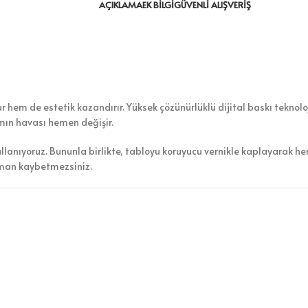
AÇIKLAMA
EK BILGI
GÜVENLI ALIŞVERIŞ
 hem de estetik kazandırır. Yüksek çözünürlüklü dijital baskı teknoloji
amın havası hemen değişir.
ullanıyoruz. Bununla birlikte, tabloyu koruyucu vernikle kaplayarak h
aman kaybetmezsiniz.