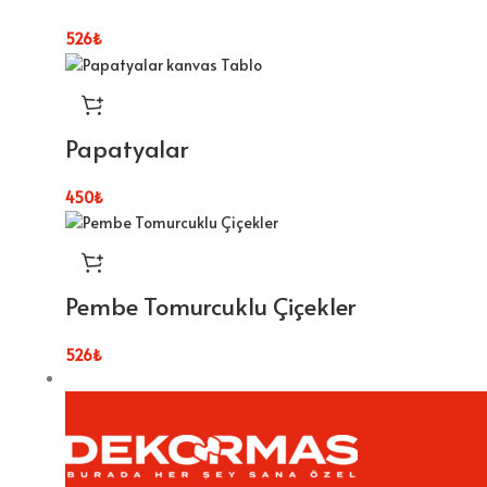
526
₺
Papatyalar
450
₺
Pembe Tomurcuklu Çiçekler
526
₺