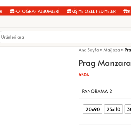
FOTOĞRAF ALBÜMLERİ
KİŞİYE ÖZEL HEDİYELER
KİŞİ
Ana Sayfa
»
Mağaza
»
Pr
Prag Manzara
450
₺
PANORAMA 2
20x90
25x110
3