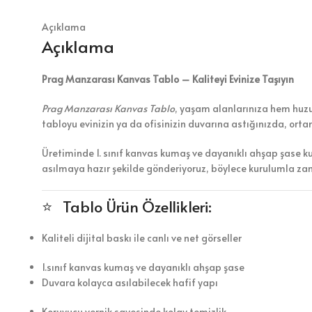
Açıklama
Açıklama
Prag Manzarası Kanvas Tablo – Kaliteyi Evinize Taşıyın
Prag Manzarası Kanvas Tablo
, yaşam alanlarınıza hem huzur
tabloyu evinizin ya da ofisinizin duvarına astığınızda, ort
Üretiminde 1. sınıf kanvas kumaş ve dayanıklı ahşap şase k
asılmaya hazır şekilde gönderiyoruz, böylece kurulumla z
⭐ Tablo Ürün Özellikleri:
Kaliteli dijital baskı ile canlı ve net görseller
1.sınıf kanvas kumaş ve dayanıklı ahşap şase
Duvara kolayca asılabilecek hafif yapı
Koruyucu vernik sayesinde kolay temizlik