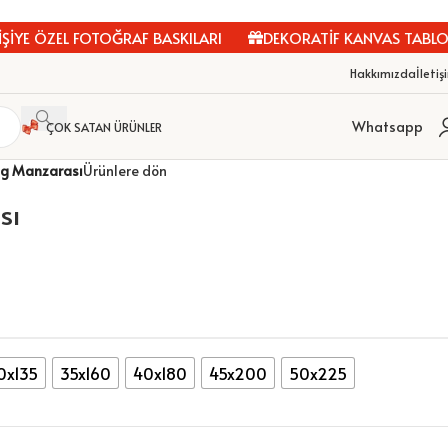
YE ÖZEL FOTOĞRAF BASKILARI
DEKORATİF KANVAS TABLOLA
Hakkımızda
İletiş
Whatsapp
ÇOK SATAN ÜRÜNLER
ag Manzarası
Ürünlere dön
sı
0x135
35x160
40x180
45x200
50x225