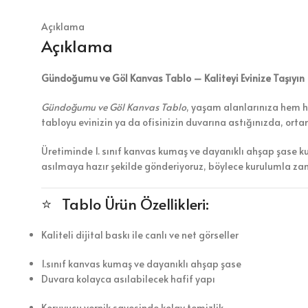
Açıklama
Açıklama
Gündoğumu ve Göl Kanvas Tablo – Kaliteyi Evinize Taşıyın
Gündoğumu ve Göl Kanvas Tablo
, yaşam alanlarınıza hem hu
tabloyu evinizin ya da ofisinizin duvarına astığınızda, ort
Üretiminde 1. sınıf kanvas kumaş ve dayanıklı ahşap şase k
asılmaya hazır şekilde gönderiyoruz, böylece kurulumla z
⭐ Tablo Ürün Özellikleri:
Kaliteli dijital baskı ile canlı ve net görseller
1.sınıf kanvas kumaş ve dayanıklı ahşap şase
Duvara kolayca asılabilecek hafif yapı
Koruyucu vernik sayesinde kolay temizlik