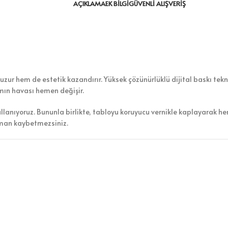
AÇIKLAMA
EK BILGI
GÜVENLI ALIŞVERIŞ
zur hem de estetik kazandırır. Yüksek çözünürlüklü dijital baskı tekno
amın havası hemen değişir.
ullanıyoruz. Bununla birlikte, tabloyu koruyucu vernikle kaplayarak h
aman kaybetmezsiniz.