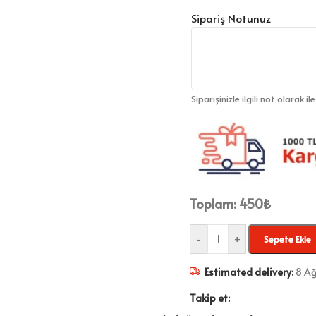
Sipariş Notunuz
Siparişinizle ilgili not olarak il
Toplam:
450
₺
-
+
Sepete Ekle
Estimated delivery:
8 Ağ
Takip et: