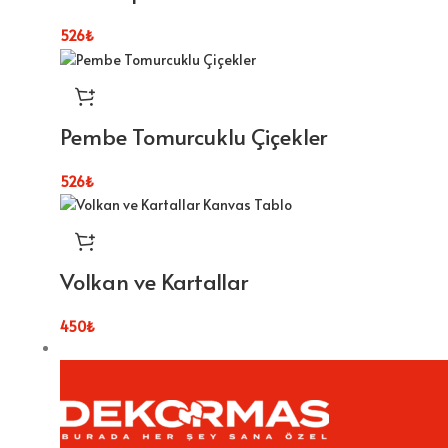
526
₺
Pembe Tomurcuklu Çiçekler
526
₺
Volkan ve Kartallar
450
₺