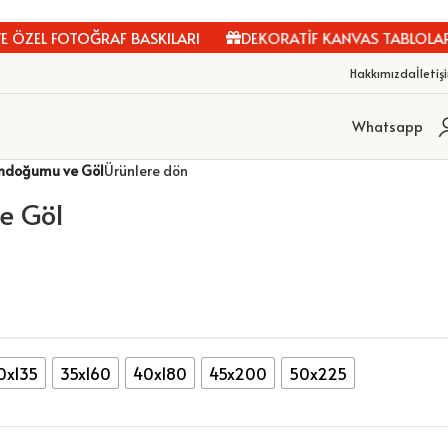
ÖZEL FOTOĞRAF BASKILARI
DEKORATİF KANVAS TABLOLAR
Hakkımızda
İletiş
Whatsapp
ndoğumu ve Göl
Ürünlere dön
e Göl
0x135
35x160
40x180
45x200
50x225