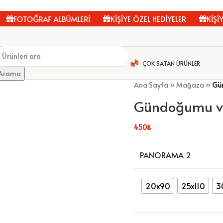
FOTOĞRAF ALBÜMLERİ
KİŞİYE ÖZEL HEDİYELER
KİŞİYE 
ÇOK SATAN ÜRÜNLER
Arama
Ana Sayfa
»
Mağaza
»
Gü
Gündoğumu v
450
₺
PANORAMA 2
20x90
25x110
3