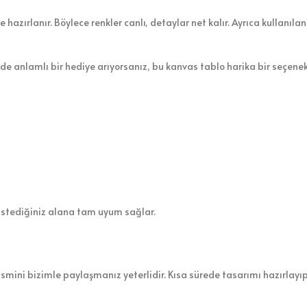
le hazırlanır. Böylece renkler canlı, detaylar net kalır. Ayrıca kullan
de anlamlı bir hediye arıyorsanız, bu kanvas tablo harika bir seçene
e istediğiniz alana tam uyum sağlar.
 ismini bizimle paylaşmanız yeterlidir. Kısa sürede tasarımı hazırlay