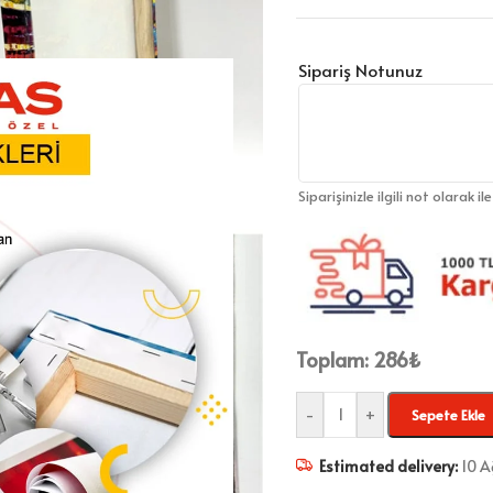
Sipariş Notunuz
Siparişinizle ilgili not olarak il
Toplam:
286
₺
-
+
Sepete Ekle
Estimated delivery:
10 A