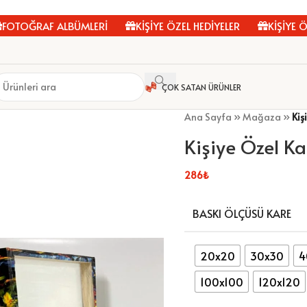
RAF ALBÜMLERİ
KİŞİYE ÖZEL HEDİYELER
KİŞİYE ÖZEL F
ÇOK SATAN ÜRÜNLER
Ana Sayfa
»
Mağaza
»
Kiş
Kişiye Özel K
286
₺
BASKI ÖLÇÜSÜ KARE
20x20
30x30
4
100x100
120x120