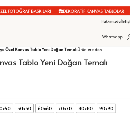
OTOĞRAF BASKILARI
DEKORATİF KANVAS TABLOLAR
KİŞ
Hakkımızda
İletiş
Whatsapp
iye Özel Kanvas Tablo Yeni Doğan Temalı
Ürünlere dön
anvas Tablo Yeni Doğan Temalı
0x40
50x50
60x60
70x70
80x80
90x90