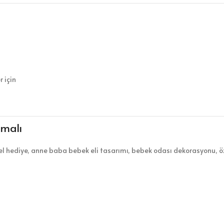
 için
emalı
zel hediye, anne baba bebek eli tasarımı, bebek odası dekorasyonu, ö