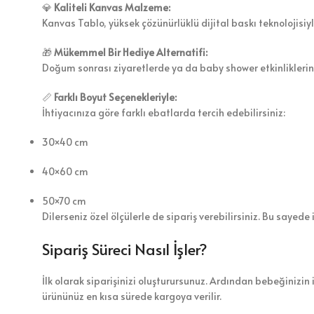
💎
Kaliteli Kanvas Malzeme:
Kanvas Tablo, yüksek çözünürlüklü dijital baskı teknolojisiy
🎁
Mükemmel Bir Hediye Alternatifi:
Doğum sonrası ziyaretlerde ya da baby shower etkinliklerin
📏
Farklı Boyut Seçenekleriyle:
İhtiyacınıza göre farklı ebatlarda tercih edebilirsiniz:
30×40 cm
40×60 cm
50×70 cm
Dilerseniz özel ölçülerle de sipariş verebilirsiniz. Bu sayed
Sipariş Süreci Nasıl İşler?
İlk olarak siparişinizi oluşturursunuz. Ardından bebeğinizin
ürününüz en kısa sürede kargoya verilir.