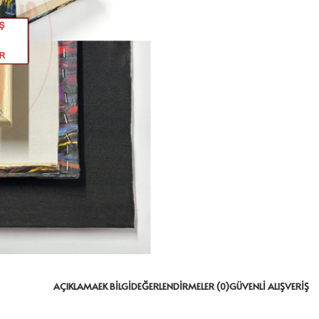
AÇIKLAMA
EK BILGI
DEĞERLENDIRMELER (0)
GÜVENLI ALIŞVERIŞ