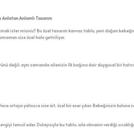
nı Anlatan Anlamlı Tasarım
akmak ister misiniz? Bu özel tasarım kanvas tablo, yeni doğan bebeğin
tamamen size özel hale getiriliyor.
ünü değil; aynı zamanda ailenizin ilk bağına dair duygusal bir hatır
lece ortaya yalnızca size ait, özel bir eser çıkar. Bebeğinizin koluna z
vgiyi temsil eder. Dolayısıyla bu tablo, aile olmanın verdiği sıcaklığı