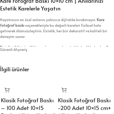
Kare Fotoğraf Baskı 10×10 cm | Anılarınızı
Estetik Karelerle Yaşatın
Hayatınızın en özel anlarını yalnızca dijitalde bırakmayın.
Kare
fotoğraf baskı
seçenekleriyle bu değerli kareleri fiziksel hale
getirerek ölümsüzleştirin. Üstelik, her biri dekoratif ve kaliteli bir
deneyim sunar.
Kare baskılar
, özellikle modern ve sade estetiğiyle dikkat çeker. Bu
Güvenli Alışveriş
nedenle ister duvar süslemelerinde ister özel hediyeliklerde kolayca
kullanabilirsiniz. Ayrıca evinizin dekoruna şıklık katmak için de
harika bir tercih oluşturur.
İlgili ürünler
Neden Kare Fotoğraf Baskı Tercih Etmelisiniz?
📏
Çeşitli Boyut Seçenekleri:
5×5 cm’den 15×15 cm’e kadar farklı
ebatlar sunar. Böylece ihtiyacınıza en uygun boyutu rahatça
seçebilirsiniz.
Klasik Fotoğraf Baskı
Klasik Fotoğraf Baskı
– 100 Adet 10×15
-200 Adet 10×15 cm+
📸
Canlı ve Uzun Ömürlü Baskılar:
Fujifilm Crystal Archive kağıdı
sayesinde fotoğraflar yıllarca ilk günkü gibi kalır.