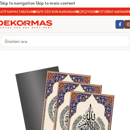
Skip to navigation
Skip to main content
TİF KANVAS TABLOLAR
KİŞİYE ÖZEL KUPA BARDAKLAR
ÇERÇEVELER
FOTOĞRAF ALBÜMLERİ