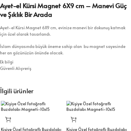
Ayet-el Kürsi Magnet 6X9 cm – Manevi Güç
ve Şıklık Bir Arada
Ayet-el Kürsi Magnet 6X9 cm, evinize manevi bir dokunuş katmak
için özel olarak tasarlandı.
İslam dünyasında büyük öneme sahip olan bu magnet sayesinde
her an gözünüzün önünde olacak.
Ek bilgi
Yüksek kaliteli baskı ve canlı renklerle hazırlanan bu magnet, klasik
Güvenli Alışveriş
hat sanatının zarif çizgileriyle süslenmiştir.
Arka yüzeyindeki güçlü mıknatıs sayesinde buzdolabı, metal pano
İlgili ürünler
gibi metal yüzeylere kolayca tutunur.
İster kendiniz için alın, ister sevdiklerinize anlamlı bir hediye olarak
sunun.
Ayet-el Kürsi Magnet ile manevi atmosferi her ortamda hissedin.
Kişiye Özel Fotoğraflı Buzdolabı
Kişiye Özel Fotoğraflı Buzdolabı