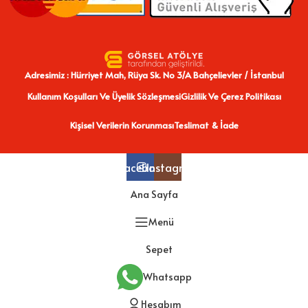
Adresimiz : Hürriyet Mah, Rüya Sk. No 3/A Bahçelievler / İstanbul
Kullanım Koşulları Ve Üyelik Sözleşmesi
Gizlilik Ve Çerez Politikası
Kişisel Verilerin Korunması
Teslimat & İade
Facebook
Instagram
Ana Sayfa
Menü
Sepet
Whatsapp
Hesabım