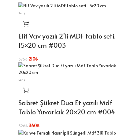
Satış
Elif Vav yazılı 2’li MDF tablo seti.
15×20 cm #003
210
₺
376
₺
Satış
Sabret Şükret Dua Et yazılı Mdf
Tablo Yuvarlak 20×20 cm #004
360
₺
526
₺