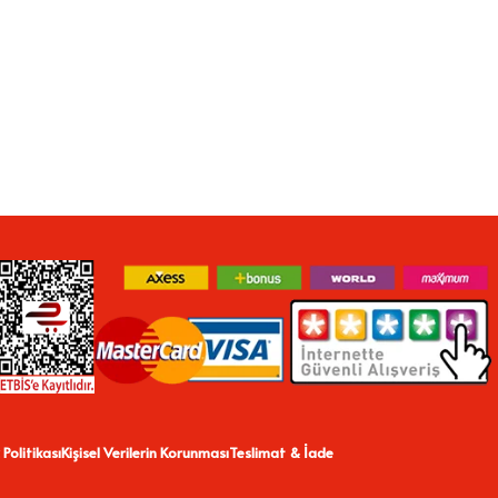
 Politikası
Kişisel Verilerin Korunması
Teslimat & İade