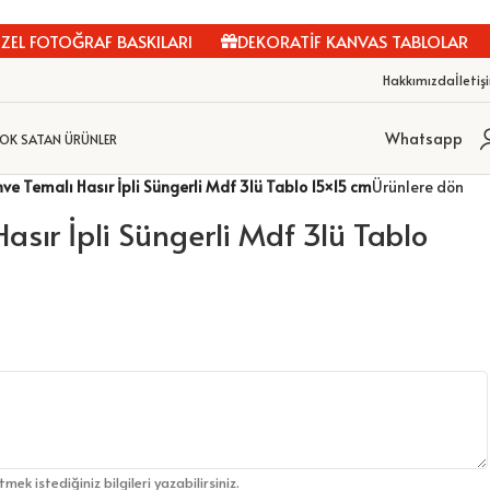
EL FOTOĞRAF BASKILARI
DEKORATİF KANVAS TABLOLAR
Hakkımızda
İletiş
Whatsapp
OK SATAN ÜRÜNLER
ve Temalı Hasır İpli Süngerli Mdf 3lü Tablo 15×15 cm
Ürünlere dön
asır İpli Süngerli Mdf 3lü Tablo
etmek istediğiniz bilgileri yazabilirsiniz.