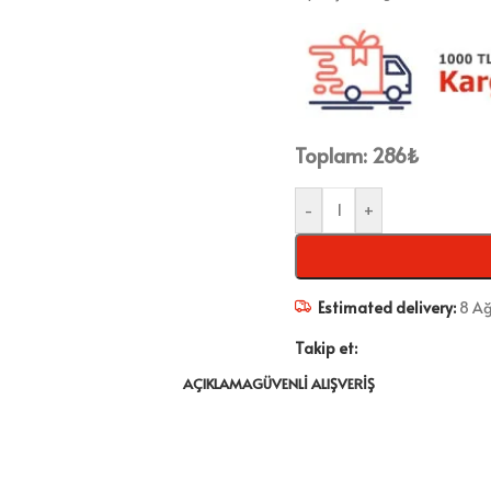
Toplam:
286
₺
-
+
Estimated delivery:
8 Ağ
Takip et:
AÇIKLAMA
GÜVENLI ALIŞVERIŞ