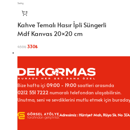
Satış
Kahve Temalı Hasır İpli Süngerli
Mdf Kanvas 20×20 cm
330
₺
450
₺
Bize hafta içi
09:00 - 19:00
saatleri arasında
0212 551 7222
numaralı telefondan ulaşabilirsin.
Unutma, seni ve sevdiklerini mutlu etmek için buraday
Adresimiz : Hürriyet Mah, Rüya Sk. No 3/A