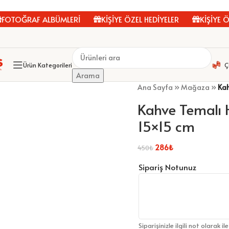
OTOĞRAF ALBÜMLERİ
KİŞİYE ÖZEL HEDİYELER
KİŞİYE ÖZ
Ürün Kategorileri
Ç
Arama
Ana Sayfa
»
Mağaza
»
Kah
Kahve Temalı H
15×15 cm
286
₺
450
₺
Sipariş Notunuz
Siparişinizle ilgili not olarak il