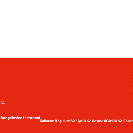
ız.
 Bahçelievler / İstanbul
Kullanım Koşulları Ve Üyelik Sözleşmesi
Gizlilik Ve Çerez