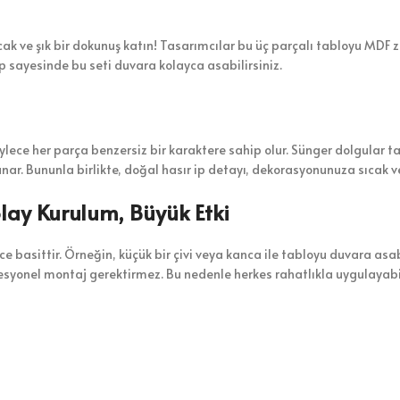
cak ve şık bir dokunuş katın! Tasarımcılar bu üç parçalı tabloyu MDF 
ip sayesinde bu seti duvara kolayca asabilirsiniz.
Böylece her parça benzersiz bir karaktere sahip olur. Sünger dolgular t
nar. Bununla birlikte, doğal hasır ip detayı, dekorasyonunuza sıcak ve
olay Kurulum, Büyük Etki
 basittir. Örneğin, küçük bir çivi veya kanca ile tabloyu duvara asabi
esyonel montaj gerektirmez. Bu nedenle herkes rahatlıkla uygulayabil