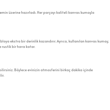
zemin üzerine hazırladı. Her parçayı kaliteli kanvas kumaşla
abloya ekstra bir derinlik kazandırır. Ayrıca, kullanılan kanvas kumaş;
 rustik bir hava katar.
lirsiniz. Böylece evinizin atmosferini birkaç dakika içinde
ir.