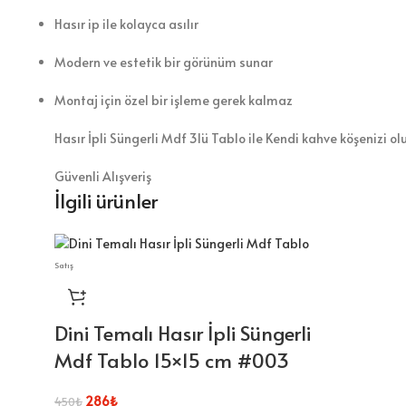
Hasır ip ile kolayca asılır
Modern ve estetik bir görünüm sunar
Montaj için özel bir işleme gerek kalmaz
Hasır İpli Süngerli Mdf 3lü Tablo ile Kendi kahve köşenizi ol
Güvenli Alışveriş
İlgili ürünler
Satış
Dini Temalı Hasır İpli Süngerli
Mdf Tablo 15×15 cm #003
286
₺
450
₺