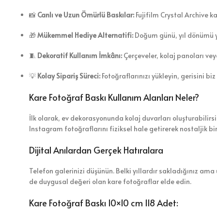
📸
Canlı ve Uzun Ömürlü Baskılar:
Fujifilm Crystal Archive ka
🎁
Mükemmel Hediye Alternatifi:
Doğum günü, yıl dönümü ya 
🧵
Dekoratif Kullanım İmkânı:
Çerçeveler, kolaj panoları ve
💡
Kolay Sipariş Süreci:
Fotoğraflarınızı yükleyin, gerisini biz
Kare Fotoğraf Baskı Kullanım Alanları Neler?
İlk olarak, ev dekorasyonunda kolaj duvarları oluşturabilirs
Instagram fotoğraflarını fiziksel hale getirerek nostaljik bi
Dijital Anılardan Gerçek Hatıralara
Telefon galerinizi düşünün. Belki yıllardır sakladığınız a
de duygusal değeri olan kare fotoğraflar elde edin.
Kare Fotoğraf Baskı 10×10 cm 118 Adet: