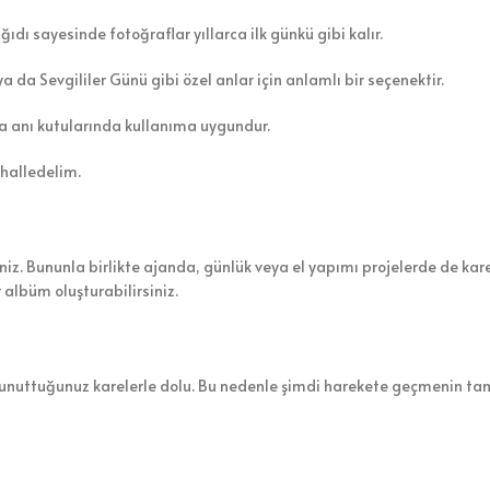
ğıdı sayesinde fotoğraflar yıllarca ilk günkü gibi kalır.
da Sevgililer Günü gibi özel anlar için anlamlı bir seçenektir.
ya anı kutularında kullanıma uygundur.
 halledelim.
iniz. Bununla birlikte ajanda, günlük veya el yapımı projelerde de kar
r albüm oluşturabilirsiniz.
ma unuttuğunuz karelerle dolu. Bu nedenle şimdi harekete geçmenin ta