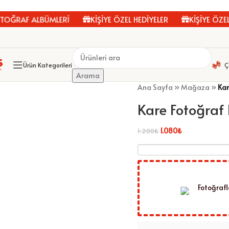
RAF ALBÜMLERİ
KİŞİYE ÖZEL HEDİYELER
KİŞİYE ÖZEL F
Ürün Kategorileri
Ç
Arama
Ana Sayfa
»
Mağaza
»
Kar
Kare Fotoğraf
1.080
₺
1.200
₺
Fotoğrafl