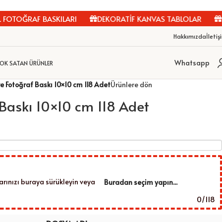
OTOĞRAF BASKILARI
DEKORATİF KANVAS TABLOLAR
KİŞ
Hakkımızda
İletiş
Whatsapp
OK SATAN ÜRÜNLER
e Fotoğraf Baskı 10×10 cm 118 Adet
Ürünlere dön
 Baskı 10×10 cm 118 Adet
arınızı buraya sürükleyin veya
Buradan seçim yapın...
0
/
118