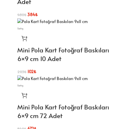
Adet
384
₺
480
₺
Satış
Mini Pola Kart Fotoğraf Baskıları
6×9 cm 10 Adet
102
₺
203
₺
Satış
Mini Pola Kart Fotoğraf Baskıları
6×9 cm 72 Adet
672
₺
840
₺