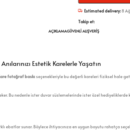
Estimated delivery:
8 Ağ
Takip et:
AÇIKLAMA
GÜVENLI ALIŞVERIŞ
Anılarınızı Estetik Karelerle Yaşatın
are fotoğraf baskı
seçenekleriyle bu değerli kareleri fiziksel hale geti
eker. Bu nedenle ister duvar süslemelerinde ister özel hediyeliklerde k
lı ebatlar sunar. Böylece ihtiyacınıza en uygun boyutu rahatça seçebi