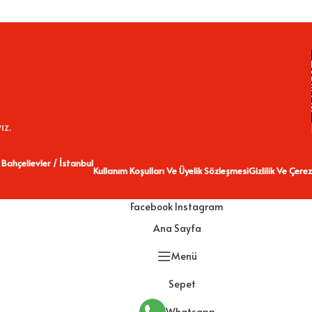
ız.
 Bahçelievler / İstanbul
Kullanım Koşulları Ve Üyelik Sözleşmesi
Gizlilik Ve Çerez
Facebook
Instagram
Ana Sayfa
Menü
Sepet
Whatsapp