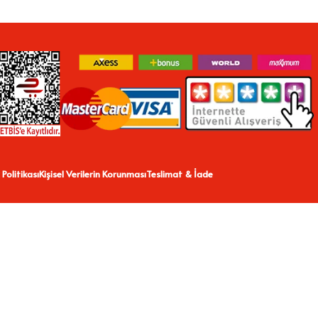
 Politikası
Kişisel Verilerin Korunması
Teslimat & İade