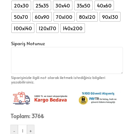
20x30
25x35
30x40
35x50
40x60
50x70
60x90
70x100
80x120
90x130
100x140
120x170
140x200
Sipariş Notunuz
Siparişinizle ilgili not olarak iletmek istediğiniz bilgileri
yazabilirsiniz.
Toplam:
376
₺
-
+