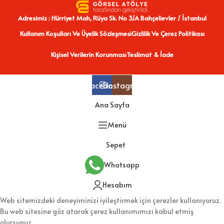
Adresimiz : Hürriyet Mah, Rüya Sk. No 3/A Bahçelievler / İstanbul
Kullanım Koşulları Ve Üyelik Sözleşmesi
Gizlilik Ve Çerez Politikası
Kişisel Verilerin Korunması
Teslimat & İade
Facebook
Instagram
Ana Sayfa
Menü
Sepet
Whatsapp
Hesabım
Web sitemizdeki deneyiminizi iyileştirmek için çerezler kullanıyoruz.
Bu web sitesine göz atarak çerez kullanımımızı kabul etmiş
olursunuz.