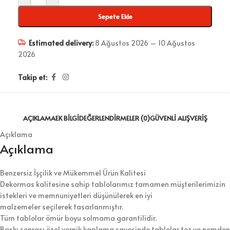
Sepete Ekle
Estimated delivery:
8 Ağustos 2026 – 10 Ağustos
2026
Takip et:
AÇIKLAMA
EK BILGI
DEĞERLENDIRMELER (0)
GÜVENLI ALIŞVERIŞ
Açıklama
Açıklama
Benzersiz İşçilik ve Mükemmel Ürün Kalitesi
Dekormas kalitesine sahip tablolarımız tamamen müşterilerimizin
istekleri ve memnuniyetleri düşünülerek en iyi
malzemeler seçilerek tasarlanmıştır.
Tüm tablolar ömür boyu solmama garantilidir.
Baskı sonrası özel vernik kaplama sayesinde tablolar toz ve nemden