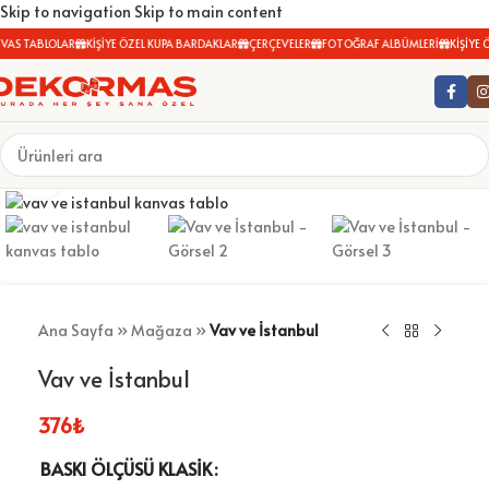
Skip to navigation
Skip to main content
VAS TABLOLAR
KİŞİYE ÖZEL KUPA BARDAKLAR
ÇERÇEVELER
FOTOĞRAF ALBÜMLERİ
KİŞİYE Ö
Büyütmek için tıklayın
Ana Sayfa
»
Mağaza
»
Vav ve İstanbul
Vav ve İstanbul
376
₺
BASKI ÖLÇÜSÜ KLASIK