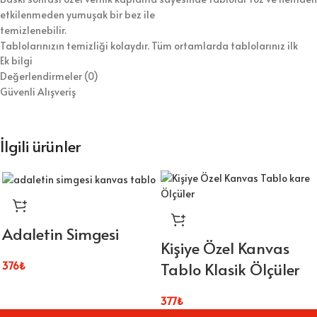
etkilenmeden yumuşak bir bez ile
temizlenebilir.
Tablolarınızın temizliği kolaydır. Tüm ortamlarda tablolarınız ilk
Ek bilgi
günkü özelliğini koruyarak
Değerlendirmeler (0)
yıllarca kullanılabilir.
Güvenli Alışveriş
Şaselerimiz 3 cm kalınlığında özel olarak kurutulmuş ağaçtan
üretilir.
İlgili ürünler
Adaletin Simgesi
Kişiye Özel Kanvas
Tablo Klasik Ölçüler
376
₺
377
₺