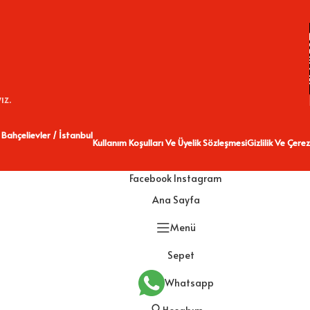
ız.
 Bahçelievler / İstanbul
Kullanım Koşulları Ve Üyelik Sözleşmesi
Gizlilik Ve Çerez
Facebook
Instagram
Ana Sayfa
Menü
Sepet
Whatsapp