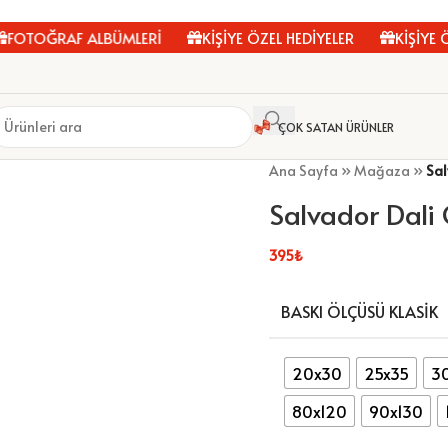
TOĞRAF ALBÜMLERİ
KİŞİYE ÖZEL HEDİYELER
KİŞİYE ÖZE
ÇOK SATAN ÜRÜNLER
Ana Sayfa
»
Mağaza
»
Sal
Salvador Dali
395
₺
BASKI ÖLÇÜSÜ KLASIK
20x30
25x35
3
80x120
90x130