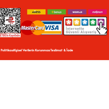
 Politikası
Kişisel Verilerin Korunması
Teslimat & İade