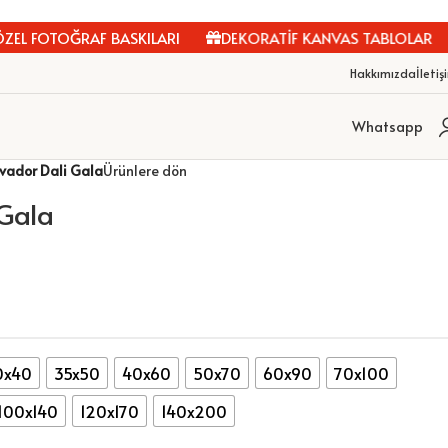
L FOTOĞRAF BASKILARI
DEKORATİF KANVAS TABLOLAR
Hakkımızda
İletiş
Whatsapp
vador Dali Gala
Ürünlere dön
 Gala
0x40
35x50
40x60
50x70
60x90
70x100
100x140
120x170
140x200