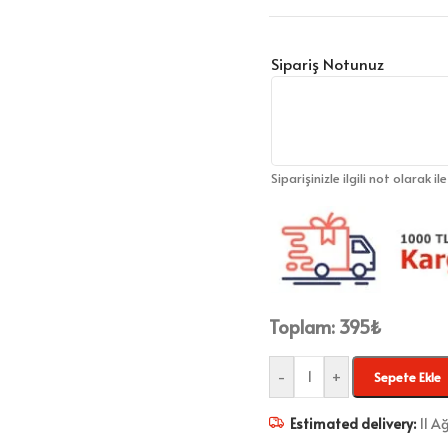
Sipariş Notunuz
Siparişinizle ilgili not olarak il
Toplam:
395
₺
-
+
Sepete Ekle
Estimated delivery:
11 A