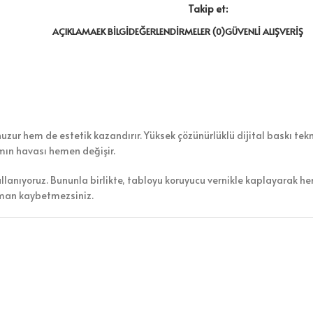
Takip et:
AÇIKLAMA
EK BILGI
DEĞERLENDIRMELER (0)
GÜVENLI ALIŞVERIŞ
zur hem de estetik kazandırır. Yüksek çözünürlüklü dijital baskı tekno
amın havası hemen değişir.
ullanıyoruz. Bununla birlikte, tabloyu koruyucu vernikle kaplayarak h
aman kaybetmezsiniz.