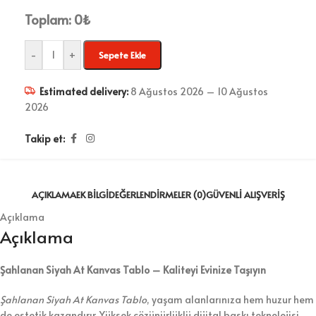
Toplam:
0
₺
-
+
Sepete Ekle
Estimated delivery:
8 Ağustos 2026 – 10 Ağustos
2026
Takip et:
AÇIKLAMA
EK BILGI
DEĞERLENDIRMELER (0)
GÜVENLI ALIŞVERIŞ
Açıklama
Açıklama
Şahlanan Siyah At Kanvas Tablo – Kaliteyi Evinize Taşıyın
Şahlanan Siyah At Kanvas Tablo
, yaşam alanlarınıza hem huzur hem
de estetik kazandırır. Yüksek çözünürlüklü dijital baskı teknolojisi