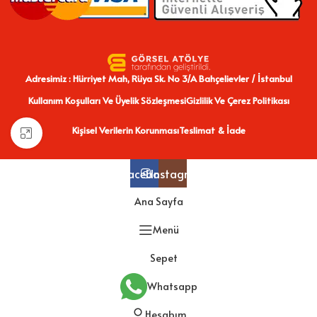
Adresimiz : Hürriyet Mah, Rüya Sk. No 3/A Bahçelievler / İstanbul
Kullanım Koşulları Ve Üyelik Sözleşmesi
Gizlilik Ve Çerez Politikası
Kişisel Verilerin Korunması
Teslimat & İade
Büyütmek için tıklayın
Facebook
Instagram
Ana Sayfa
Menü
Sepet
Whatsapp
Hesabım