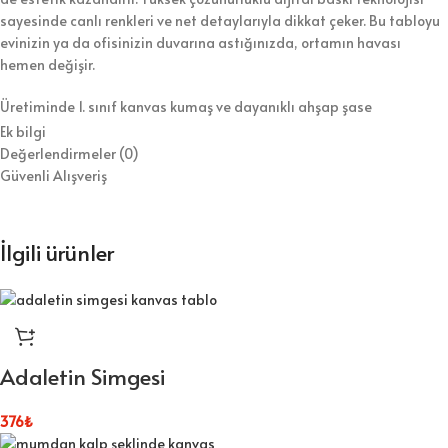
sayesinde canlı renkleri ve net detaylarıyla dikkat çeker. Bu tabloyu
evinizin ya da ofisinizin duvarına astığınızda, ortamın havası
hemen değişir.
Üretiminde 1. sınıf kanvas kumaş ve dayanıklı ahşap şase
kullanıyoruz. Bununla birlikte, tabloyu koruyucu vernikle kaplayarak
Ek bilgi
hem temizlik kolaylığı hem de uzun ömür sağlıyoruz. Ürünü duvara
Değerlendirmeler (0)
asılmaya hazır şekilde gönderiyoruz, böylece kurulumla zaman
Güvenli Alışveriş
kaybetmezsiniz.
⭐ Tablo Ürün Özellikleri:
İlgili ürünler
Kaliteli dijital baskı ile canlı ve net görseller
1.sınıf kanvas kumaş ve dayanıklı ahşap şase
Duvara kolayca asılabilecek hafif yapı
Adaletin Simgesi
Koruyucu vernik sayesinde kolay temizlik
376
₺
Farklı ölçü seçenekleriyle esnek kullanım