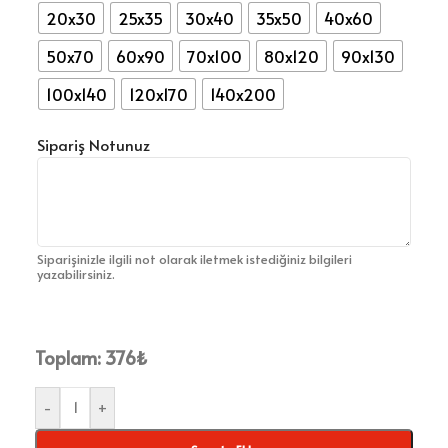
20x30
25x35
30x40
35x50
40x60
50x70
60x90
70x100
80x120
90x130
100x140
120x170
140x200
Sipariş Notunuz
Siparişinizle ilgili not olarak iletmek istediğiniz bilgileri
yazabilirsiniz.
Toplam:
376
₺
-
+