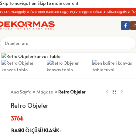
Skip to navigation
Skip to main content
S TABLOLAR
KİŞİYE ÖZEL KUPA BARDAKLAR
ÇERÇEVELER
FOTOĞRAF ALBÜMLERİ
KİŞİYE ÖZE
Büyütmek için tıklayın
Ana Sayfa
»
Mağaza
»
Retro Objeler
Retro Objeler
376
₺
BASKI ÖLÇÜSÜ KLASIK