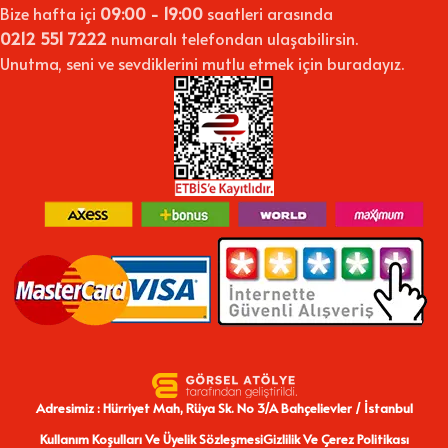
Bize hafta içi
09:00 - 19:00
saatleri arasında
🎨 Neden Kanvas Tablo Seçmelisiniz?
0212 551 7222
numaralı telefondan ulaşabilirsin.
Unutma, seni ve sevdiklerini mutlu etmek için buradayız.
Kanvas tablolar, modern yaşam alanlarının en popüler dekoratif
ürünleri arasında yer alır. Hem estetik görünümü hem de pratik
kullanımıyla fark yaratır. Aşağıda kanvas tablo tercih etmeniz için
en önemli nedenleri sıraladık:
✅
Estetik ve Şık Tasarım
Yüksek çözünürlüklü baskı sayesinde görseller canlı ve net görünür.
Bu da yaşam alanlarınıza profesyonel bir dokunuş katar.
✅
Dayanıklı Malzeme
Üretimde kullanılan kaliteli kumaş ve ahşap, tabloya uzun ömür
kazandırır.
✅
Kolay Kurulum ve Temizlik
Hafif yapısı sayesinde ürünü tek bir çiviyle rahatça duvara
asabilirsiniz. Vernikli yüzey, nemli bir bezle kolayca temizlenir.
Adresimiz : Hürriyet Mah, Rüya Sk. No 3/A Bahçelievler / İstanbul
Kullanım Koşulları Ve Üyelik Sözleşmesi
Gizlilik Ve Çerez Politikası