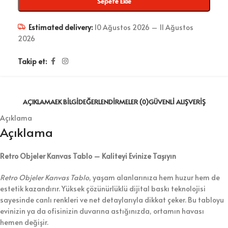
Sepete Ekle
Estimated delivery:
10 Ağustos 2026 – 11 Ağustos
2026
Takip et:
AÇIKLAMA
EK BILGI
DEĞERLENDIRMELER (0)
GÜVENLI ALIŞVERIŞ
Açıklama
Açıklama
Retro Objeler Kanvas Tablo – Kaliteyi Evinize Taşıyın
Retro Objeler Kanvas Tablo
, yaşam alanlarınıza hem huzur hem de
estetik kazandırır. Yüksek çözünürlüklü dijital baskı teknolojisi
sayesinde canlı renkleri ve net detaylarıyla dikkat çeker. Bu tabloyu
evinizin ya da ofisinizin duvarına astığınızda, ortamın havası
hemen değişir.