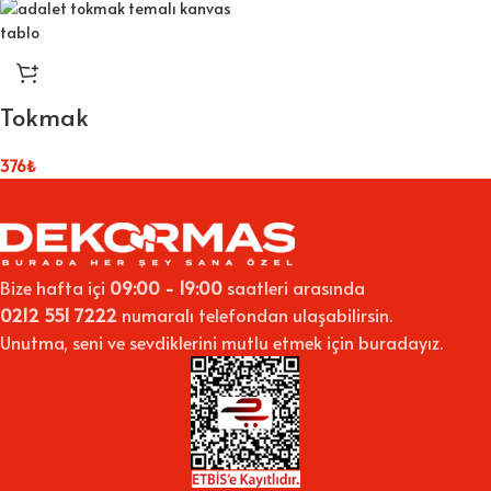
Tokmak
376
₺
Bize hafta içi
09:00 - 19:00
saatleri arasında
0212 551 7222
numaralı telefondan ulaşabilirsin.
Unutma, seni ve sevdiklerini mutlu etmek için buradayız.