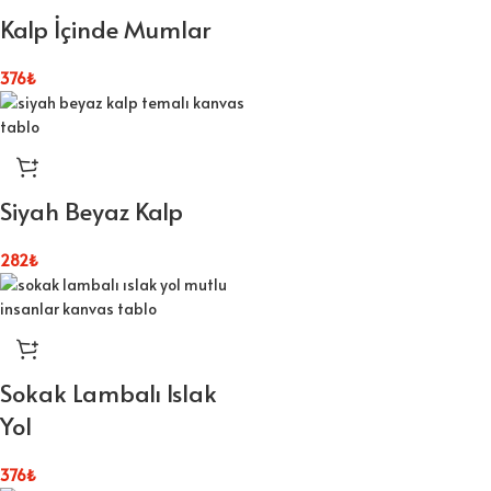
Kalp İçinde Mumlar
376
₺
Siyah Beyaz Kalp
282
₺
Sokak Lambalı Islak
Yol
376
₺