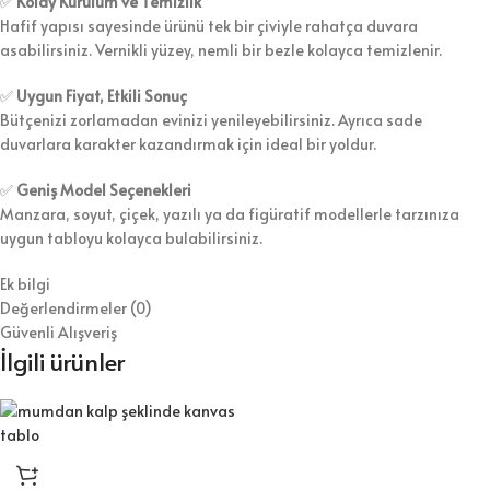
✅
Kolay Kurulum ve Temizlik
Hafif yapısı sayesinde ürünü tek bir çiviyle rahatça duvara
asabilirsiniz. Vernikli yüzey, nemli bir bezle kolayca temizlenir.
✅
Uygun Fiyat, Etkili Sonuç
Bütçenizi zorlamadan evinizi yenileyebilirsiniz. Ayrıca sade
duvarlara karakter kazandırmak için ideal bir yoldur.
✅
Geniş Model Seçenekleri
Manzara, soyut, çiçek, yazılı ya da figüratif modellerle tarzınıza
uygun tabloyu kolayca bulabilirsiniz.
Ek bilgi
Değerlendirmeler (0)
Güvenli Alışveriş
İlgili ürünler