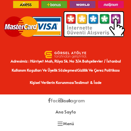
Adresimiz : Hürriyet Mah, Rüya Sk. No 3/A Bahçelievler / İstanbul
Kullanım Koşulları Ve Üyelik Sözleşmesi
Gizlilik Ve Çerez Politikası
Kişisel Verilerin Korunması
Teslimat & İade
Facebook
Instagram
Ana Sayfa
Menü