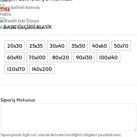
376
₺
BASKI ÖLÇÜSÜ KLASIK
20x30
25x35
30x40
35x50
40x60
50x70
60x90
70x100
80x120
90x130
100x140
120x170
140x200
Sipariş Notunuz
Siparişinizle ilgili not olarak iletmek istediğiniz bilgileri yazabilirsiniz.