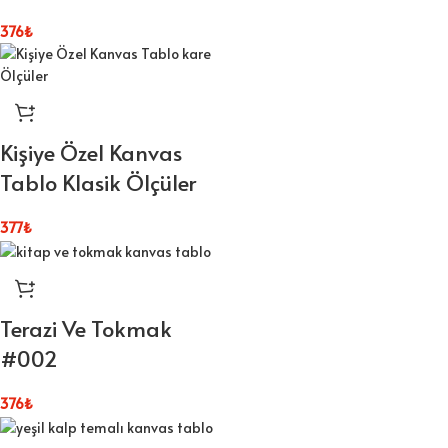
376
₺
Kişiye Özel Kanvas
Tablo Klasik Ölçüler
377
₺
Terazi Ve Tokmak
#002
376
₺