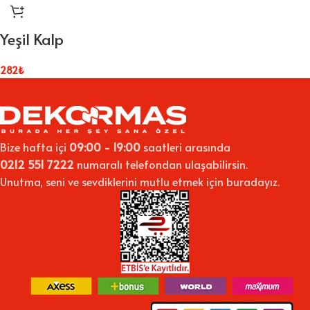
Yeşil Kalp
282
₺
Bize hafta içi
09:00 - 19:00
saatleri arasında
0212 551 7222
numaralı telefondan ulaşabilirsin.
Unutma, seni ve sevdiklerini mutlu etmek için buradayız.