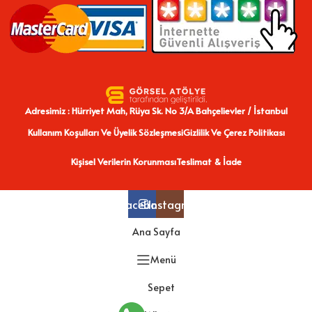
Adresimiz : Hürriyet Mah, Rüya Sk. No 3/A Bahçelievler / İstanbul
Kullanım Koşulları Ve Üyelik Sözleşmesi
Gizlilik Ve Çerez Politikası
Kişisel Verilerin Korunması
Teslimat & İade
Facebook
Instagram
Ana Sayfa
Menü
Sepet