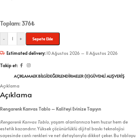
Toplam:
376
₺
-
+
Sepete Ekle
Estimated delivery:
10 Ağustos 2026 – 11 Ağustos 2026
Takip et:
AÇIKLAMA
EK BILGI
DEĞERLENDIRMELER (0)
GÜVENLI ALIŞVERIŞ
Açıklama
Açıklama
Rengarenk Kanvas Tablo – Kaliteyi Evinize Taşıyın
Rengarenk Kanvas Tablo
, yaşam alanlarınıza hem huzur hem de
estetik kazandırır. Yüksek çözünürlüklü dijital baskı teknolojisi
sayesinde canlı renkleri ve net detaylarıyla dikkat çeker. Bu tabloyu