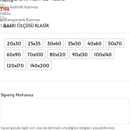
376
₺
BASKI ÖLÇÜSÜ KLASIK
20x30
25x35
30x40
35x50
40x60
50x70
60x90
70x100
80x120
90x130
100x140
120x170
140x200
Sipariş Notunuz
Siparişinizle ilgili not olarak iletmek istediğiniz bilgileri yazabilirsiniz.