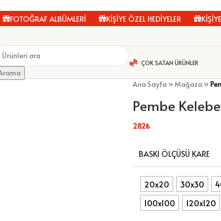
OTOĞRAF ALBÜMLERİ
KİŞİYE ÖZEL HEDİYELER
KİŞİYE Ö
ÇOK SATAN ÜRÜNLER
Arama
Ana Sayfa
»
Mağaza
»
Pem
Pembe Kelebe
282
₺
BASKI ÖLÇÜSÜ KARE
20x20
30x30
4
100x100
120x120