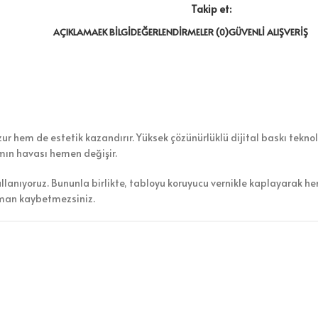
Takip et:
AÇIKLAMA
EK BILGI
DEĞERLENDIRMELER (0)
GÜVENLI ALIŞVERIŞ
r hem de estetik kazandırır. Yüksek çözünürlüklü dijital baskı teknolo
amın havası hemen değişir.
ullanıyoruz. Bununla birlikte, tabloyu koruyucu vernikle kaplayarak h
aman kaybetmezsiniz.