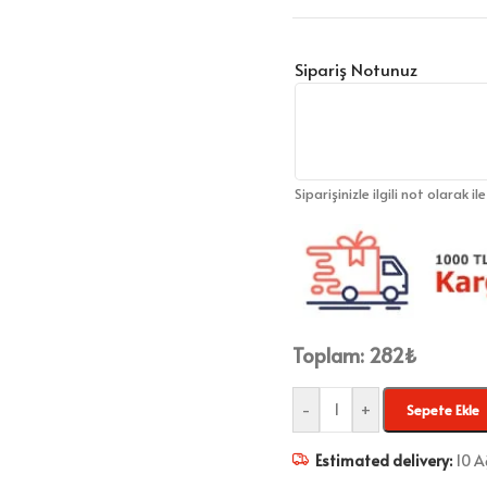
Sipariş Notunuz
Siparişinizle ilgili not olarak il
Toplam:
282
₺
-
+
Sepete Ekle
Estimated delivery:
10 A