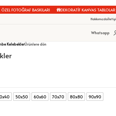
ZEL FOTOĞRAF BASKILARI
DEKORATİF KANVAS TABLOLAR
Hakkımızda
İletiş
Whatsapp
be Kelebekler
Ürünlere dön
kler
0x40
50x50
60x60
70x70
80x80
90x90