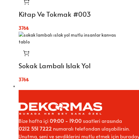
Kitap Ve Tokmak #003
376
₺
Sokak Lambalı Islak Yol
376
₺
Bize hafta içi
09:00 - 19:00
saatleri arasında
0212 551 7222
numaralı telefondan ulaşabilirsin.
Unutma, seni ve sevdiklerini mutlu etmek için buraday