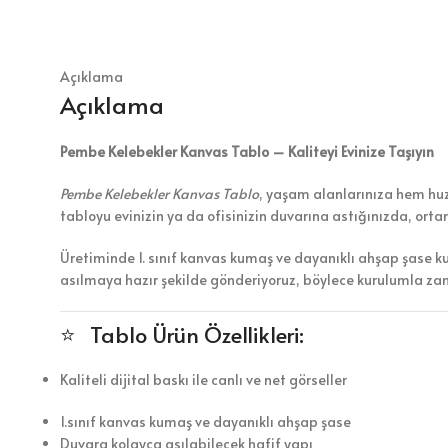
Açıklama
Açıklama
Pembe Kelebekler Kanvas Tablo – Kaliteyi Evinize Taşıyın
Pembe Kelebekler Kanvas Tablo
, yaşam alanlarınıza hem huzu
tabloyu evinizin ya da ofisinizin duvarına astığınızda, ort
Üretiminde 1. sınıf kanvas kumaş ve dayanıklı ahşap şase k
asılmaya hazır şekilde gönderiyoruz, böylece kurulumla z
⭐ Tablo Ürün Özellikleri:
Kaliteli dijital baskı ile canlı ve net görseller
1.sınıf kanvas kumaş ve dayanıklı ahşap şase
Duvara kolayca asılabilecek hafif yapı