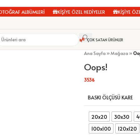
ĞRAF ALBÜMLERİ
KİŞİYE ÖZEL HEDİYELER
KİŞİYE ÖZEL 
ÇOK SATAN ÜRÜNLER
Ana Sayfa
»
Mağaza
»
Oo
Oops!
353
₺
BASKI ÖLÇÜSÜ KARE
20x20
30x30
4
100x100
120x120