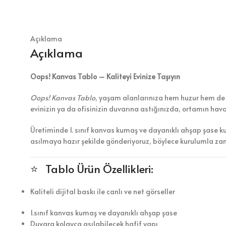
Açıklama
Açıklama
Oops! Kanvas Tablo – Kaliteyi Evinize Taşıyın
Oops! Kanvas Tablo
, yaşam alanlarınıza hem huzur hem de es
evinizin ya da ofisinizin duvarına astığınızda, ortamın hav
Üretiminde 1. sınıf kanvas kumaş ve dayanıklı ahşap şase k
asılmaya hazır şekilde gönderiyoruz, böylece kurulumla z
⭐ Tablo Ürün Özellikleri:
Kaliteli dijital baskı ile canlı ve net görseller
1.sınıf kanvas kumaş ve dayanıklı ahşap şase
Duvara kolayca asılabilecek hafif yapı