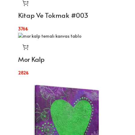
Kitap Ve Tokmak #003
376
₺
Mor Kalp
282
₺