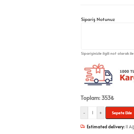
Sipariş Notunuz
Siparişinizle ilgili not olarak il
Toplam:
353
₺
-
+
Sepete Ekle
Estimated delivery:
11 A