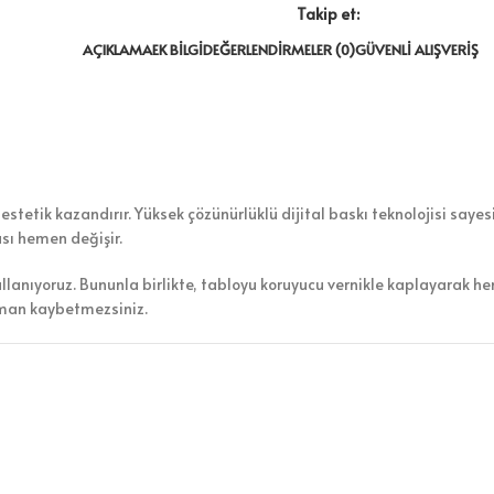
Takip et:
AÇIKLAMA
EK BILGI
DEĞERLENDIRMELER (0)
GÜVENLI ALIŞVERIŞ
tetik kazandırır. Yüksek çözünürlüklü dijital baskı teknolojisi sayesi
ası hemen değişir.
ullanıyoruz. Bununla birlikte, tabloyu koruyucu vernikle kaplayarak h
aman kaybetmezsiniz.