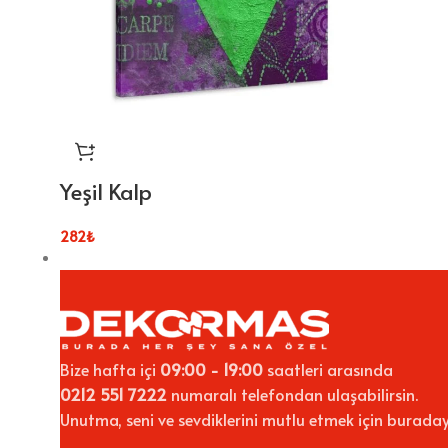
Yeşil Kalp
282
₺
Bize hafta içi
09:00 - 19:00
saatleri arasında
0212 551 7222
numaralı telefondan ulaşabilirsin.
Unutma, seni ve sevdiklerini mutlu etmek için buraday