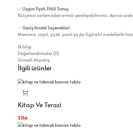
✅
Uygun Fiyat, Etkili Sonuç
Bütçenizi zorlamadan evinizi yenileyebilirsiniz. Ayrıca sade
✅
Geniş Model Seçenekleri
Manzara, soyut, çiçek, yazılı ya da figüratif modellerle tar
Ek bilgi
Değerlendirmeler (0)
Güvenli Alışveriş
İlgili ürünler
Kitap Ve Terazi
376
₺