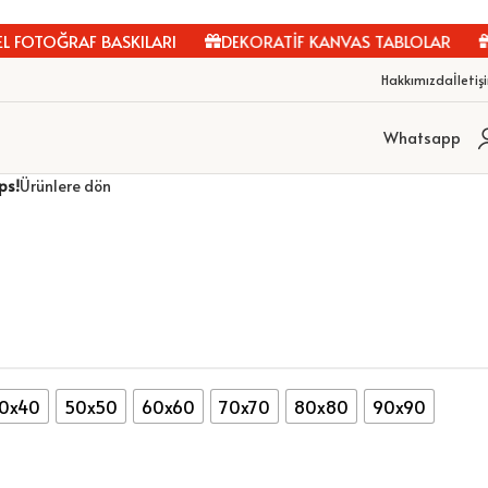
FOTOĞRAF BASKILARI
DEKORATİF KANVAS TABLOLAR
Kİ
Hakkımızda
İletiş
Whatsapp
ps!
Ürünlere dön
0x40
50x50
60x60
70x70
80x80
90x90