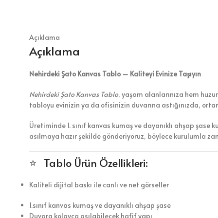
Açıklama
Açıklama
Nehirdeki Şato Kanvas Tablo – Kaliteyi Evinize Taşıyın
Nehirdeki Şato Kanvas Tablo
, yaşam alanlarınıza hem huzur h
tabloyu evinizin ya da ofisinizin duvarına astığınızda, ort
Üretiminde 1. sınıf kanvas kumaş ve dayanıklı ahşap şase k
asılmaya hazır şekilde gönderiyoruz, böylece kurulumla z
⭐ Tablo Ürün Özellikleri:
Kaliteli dijital baskı ile canlı ve net görseller
1.sınıf kanvas kumaş ve dayanıklı ahşap şase
Duvara kolayca asılabilecek hafif yapı