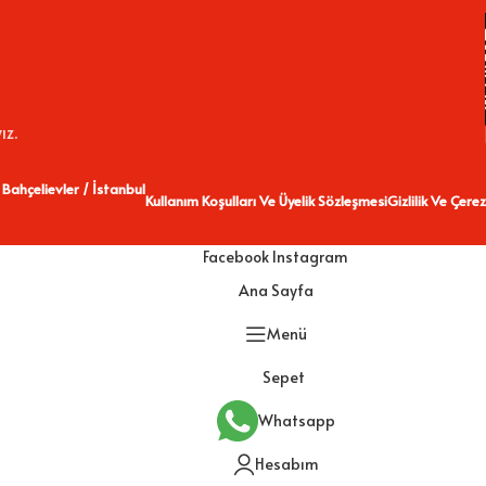
ız.
 Bahçelievler / İstanbul
Kullanım Koşulları Ve Üyelik Sözleşmesi
Gizlilik Ve Çerez
Facebook
Instagram
Ana Sayfa
Menü
Sepet
Whatsapp
Hesabım