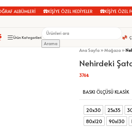
F ALBÜMLERİ
KİŞİYE ÖZEL HEDİYELER
KİŞİYE ÖZEL FOT
Ürün Kategorileri
Ç
Arama
Ana Sayfa
»
Mağaza
»
Neh
Nehirdeki Şat
376
₺
BASKI ÖLÇÜSÜ KLASIK
20x30
25x35
3
80x120
90x130