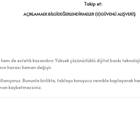
Takip et:
AÇIKLAMA
EK BILGI
DEĞERLENDIRMELER (0)
GÜVENLI ALIŞVERIŞ
em de estetik kazandırır. Yüksek çözünürlüklü dijital baskı teknolojis
amın havası hemen değişir.
ullanıyoruz. Bununla birlikte, tabloyu koruyucu vernikle kaplayarak h
aman kaybetmezsiniz.