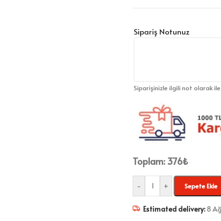
Sipariş Notunuz
Siparişinizle ilgili not olarak il
Toplam:
376
₺
-
+
Sepete Ekle
Estimated delivery:
8 Ağ