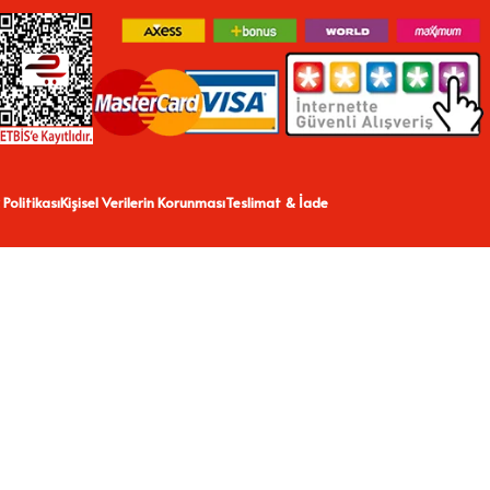
 Politikası
Kişisel Verilerin Korunması
Teslimat & İade