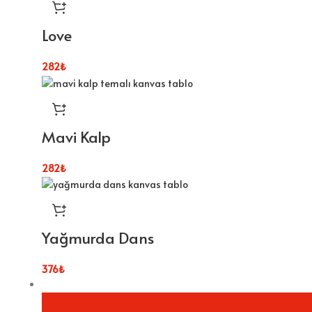
Love
282
₺
Mavi Kalp
282
₺
Yağmurda Dans
376
₺