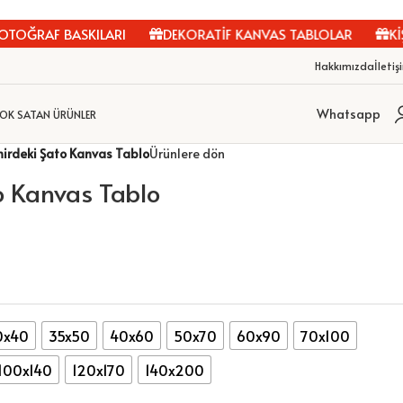
OĞRAF BASKILARI
DEKORATİF KANVAS TABLOLAR
KİŞİY
Hakkımızda
İletiş
Whatsapp
OK SATAN ÜRÜNLER
irdeki Şato Kanvas Tablo
Ürünlere dön
o Kanvas Tablo
0x40
35x50
40x60
50x70
60x90
70x100
100x140
120x170
140x200