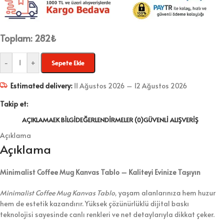
Toplam:
282
₺
-
+
Sepete Ekle
Estimated delivery:
11 Ağustos 2026 – 12 Ağustos 2026
Takip et:
AÇIKLAMA
EK BILGI
DEĞERLENDIRMELER (0)
GÜVENLI ALIŞVERIŞ
Açıklama
Açıklama
Minimalist Coffee Mug Kanvas Tablo – Kaliteyi Evinize Taşıyın
Minimalist Coffee Mug Kanvas Tablo
, yaşam alanlarınıza hem huzur
hem de estetik kazandırır. Yüksek çözünürlüklü dijital baskı
teknolojisi sayesinde canlı renkleri ve net detaylarıyla dikkat çeker.