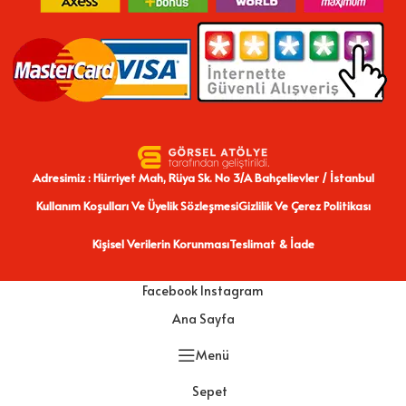
Adresimiz : Hürriyet Mah, Rüya Sk. No 3/A Bahçelievler / İstanbul
Kullanım Koşulları Ve Üyelik Sözleşmesi
Gizlilik Ve Çerez Politikası
Kişisel Verilerin Korunması
Teslimat & İade
Facebook
Instagram
Ana Sayfa
Menü
Sepet