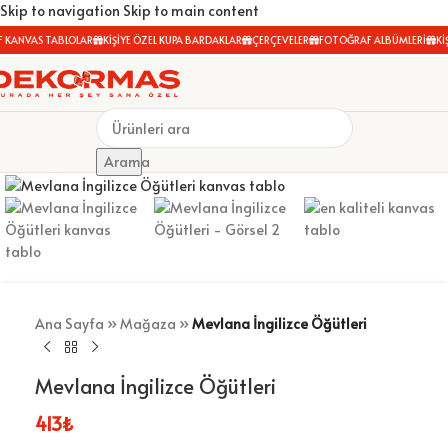
Skip to navigation
Skip to main content
 KANVAS TABLOLAR
KİŞİYE ÖZEL KUPA BARDAKLAR
ÇERÇEVELER
FOTOĞRAF ALBÜMLERİ
KİŞ
Büyütmek için tıklayın
Arama
Ana Sayfa
»
Mağaza
»
Mevlana İngilizce Öğütleri
Mevlana İngilizce Öğütleri
413
₺