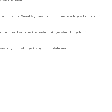
ömür kazandırır.
sabilirsiniz. Vernikli yüzey, nemli bir bezle kolayca temizlenir.
 duvarlara karakter kazandırmak için ideal bir yoldur.
zınıza uygun tabloyu kolayca bulabilirsiniz.