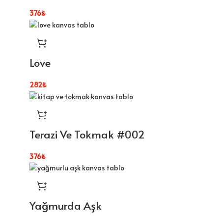
376
₺
Love
282
₺
Terazi Ve Tokmak #002
376
₺
Yağmurda Aşk