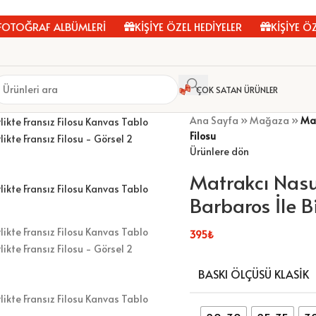
OĞRAF ALBÜMLERİ
KİŞİYE ÖZEL HEDİYELER
KİŞİYE ÖZEL
ÇOK SATAN ÜRÜNLER
Ana Sayfa
»
Mağaza
»
Mat
Filosu
Ürünlere dön
Matrakcı Nasu
Barbaros İle Bi
395
₺
BASKI ÖLÇÜSÜ KLASIK