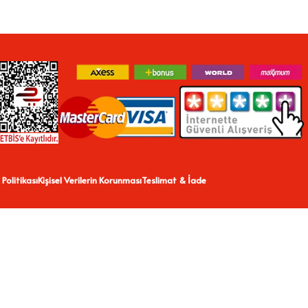
 Politikası
Kişisel Verilerin Korunması
Teslimat & İade