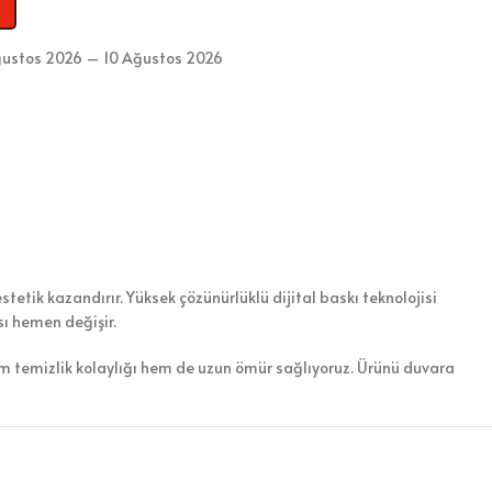
ustos 2026 – 10 Ağustos 2026
etik kazandırır. Yüksek çözünürlüklü dijital baskı teknolojisi
sı hemen değişir.
em temizlik kolaylığı hem de uzun ömür sağlıyoruz. Ürünü duvara