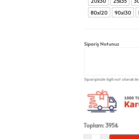
20x30
25x35
3
80x120
90x130
Sipariş Notunuz
Siparişinizle ilgili not olarak il
Toplam:
395
₺