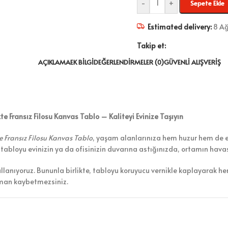
-
+
Sepete Ekle
Estimated delivery:
8 Ağ
Takip et:
AÇIKLAMA
EK BILGI
DEĞERLENDIRMELER (0)
GÜVENLI ALIŞVERIŞ
e Fransız Filosu Kanvas Tablo – Kaliteyi Evinize Taşıyın
e Fransız Filosu Kanvas Tablo
, yaşam alanlarınıza hem huzur hem de est
u tabloyu evinizin ya da ofisinizin duvarına astığınızda, ortamın hava
ullanıyoruz. Bununla birlikte, tabloyu koruyucu vernikle kaplayarak h
aman kaybetmezsiniz.