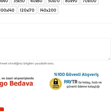
0x40
35x50
40x60
50x70
60x90
70x100
100x140
120x170
140x200
etmek istediğiniz bilgileri yazabilirsiniz.