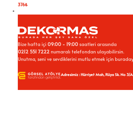
376
₺
Bize hafta içi
09:00 - 19:00
saatleri arasında
0212 551 7222
numaralı telefondan ulaşabilirsin.
Unutma, seni ve sevdiklerini mutlu etmek için buraday
Adresimiz : Hürriyet Mah, Rüya Sk. No 3/A