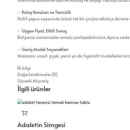
Üretimde kullanılan kaliteli kumaş ve ahşap, tabloya uzun 
✅
Kolay Kurulum ve Temizlik
Hafif yapısı sayesinde ürünü tek bir çiviyle rahatça duvara a
✅
Uygun Fiyat, Etkili Sonuç
Bütçenizi zorlamadan evinizi yenileyebilirsiniz. Ayrıca sade
✅
Geniş Model Seçenekleri
Manzara, soyut, çiçek, yazılı ya da figüratif modellerle tar
Ek bilgi
Değerlendirmeler (0)
Güvenli Alışveriş
İlgili ürünler
Adaletin Simgesi