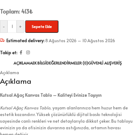
Toplam:
413
₺
-
+
Sepete Ekle
Estimated delivery:
8 Ağustos 2026 – 10 Ağustos 2026
Takip et:
AÇIKLAMA
EK BILGI
DEĞERLENDIRMELER (0)
GÜVENLI ALIŞVERIŞ
Açıklama
Açıklama
Kutsal Ağaç Kanvas Tablo – Kaliteyi Evinize Taşıyın
Kutsal Ağaç Kanvas Tablo
, yaşam alanlarınıza hem huzur hem de
estetik kazandırır. Yüksek çözünürlüklü dijital baskı teknolojisi
sayesinde canlı renkleri ve net detaylarıyla dikkat çeker. Bu tabloyu
evinizin ya da ofisinizin duvarına astığınızda, ortamın havası
hemen değişir.