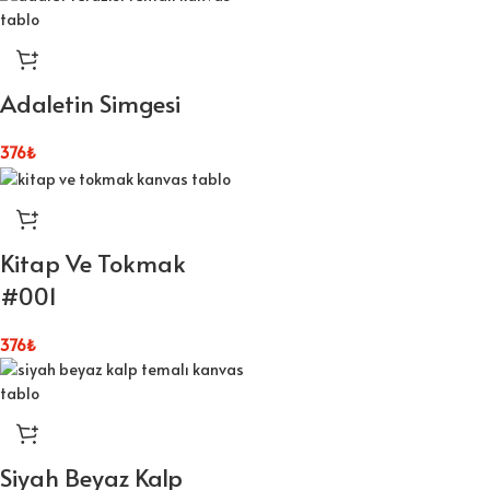
Adaletin Simgesi
376
₺
Kitap Ve Tokmak
#001
376
₺
Siyah Beyaz Kalp