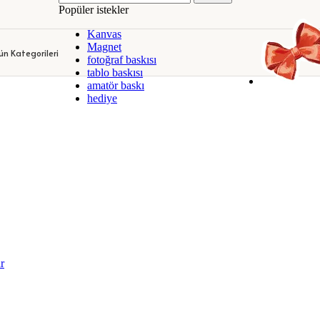
Popüler istekler
Kanvas
BASKILARI
DEKORATİF KANVAS TABLOLAR
KİŞİYE 
Magnet
ün Kategorileri
fotoğraf baskısı
BASKILARI
DEKORATİF KANVAS TABLOLAR
KİŞİYE 
tablo baskısı
amatör baskı
hediye
r