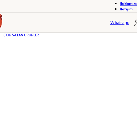
Hakkımız
İletişim
ÖZEL KUPA BARDAKLAR
ÇERÇEVELER
FOTOĞRAF
Whatsapp
ÖZEL KUPA BARDAKLAR
ÇERÇEVELER
FOTOĞRAF
ÇOK SATAN ÜRÜNLER