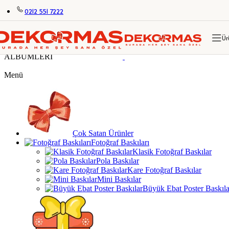
Skip to navigation
Skip to main content
0212 551 7222
KİŞİYE ÖZEL HEDİYELER
KİŞİYE ÖZEL FOTOĞRAF 
ALBÜMLERİ
Ür
KİŞİYE ÖZEL HEDİYELER
KİŞİYE ÖZEL FOTOĞRAF 
ALBÜMLERİ
Menü
Çok Satan Ürünler
Fotoğraf Baskıları
Klasik Fotoğraf Baskılar
Pola Baskılar
Kare Fotoğraf Baskılar
Mini Baskılar
Büyük Ebat Poster Baskıla