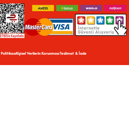
 Politikası
Kişisel Verilerin Korunması
Teslimat & İade