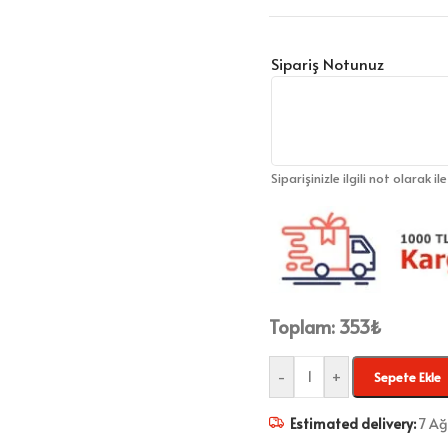
Sipariş Notunuz
Siparişinizle ilgili not olarak il
Toplam:
353
₺
-
+
Sepete Ekle
Estimated delivery:
7 Ağ