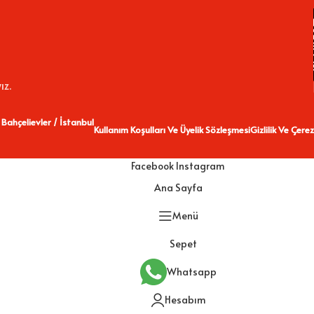
ız.
 Bahçelievler / İstanbul
Kullanım Koşulları Ve Üyelik Sözleşmesi
Gizlilik Ve Çerez
Facebook
Instagram
Ana Sayfa
Menü
Sepet
Whatsapp
Hesabım