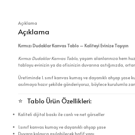
Açıklama
Açıklama
Kırmızı Dudaklar Kanvas Tablo – Kaliteyi Evinize Taşıyın
Kırmızı Dudaklar Kanvas Tablo
, yaşam alanlarınıza hem huzu
tabloyu evinizin ya da ofisinizin duvarına astığınızda, ort
Üretiminde 1. sınıf kanvas kumaş ve dayanıklı ahşap şase k
asılmaya hazır şekilde gönderiyoruz, böylece kurulumla z
⭐ Tablo Ürün Özellikleri:
Kaliteli dijital baskı ile canlı ve net görseller
1.sınıf kanvas kumaş ve dayanıklı ahşap şase
Duvara kolayca asılabilecek hafif yapı