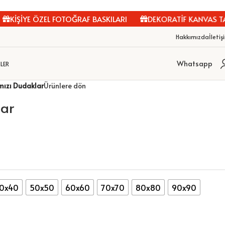
KİŞİYE ÖZEL FOTOĞRAF BASKILARI
DEKORATİF KANVAS TABL
Hakkımızda
İletiş
Whatsapp
LER
mızı Dudaklar
Ürünlere dön
lar
0x40
50x50
60x60
70x70
80x80
90x90