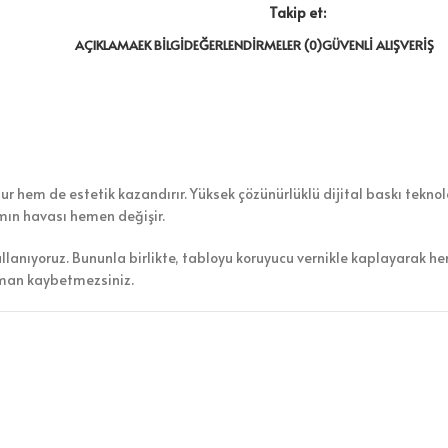
Takip et:
AÇIKLAMA
EK BILGI
DEĞERLENDIRMELER (0)
GÜVENLI ALIŞVERIŞ
r hem de estetik kazandırır. Yüksek çözünürlüklü dijital baskı teknoloj
amın havası hemen değişir.
ullanıyoruz. Bununla birlikte, tabloyu koruyucu vernikle kaplayarak h
aman kaybetmezsiniz.