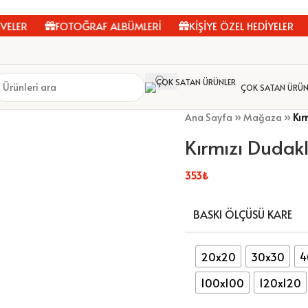
ER
FOTOĞRAF ALBÜMLERİ
KİŞİYE ÖZEL HEDİYELER
ÇOK SATAN ÜRÜN
Ana Sayfa
»
Mağaza
»
Kır
Kırmızı Dudak
353
₺
BASKI ÖLÇÜSÜ KARE
20x20
30x30
4
100x100
120x120