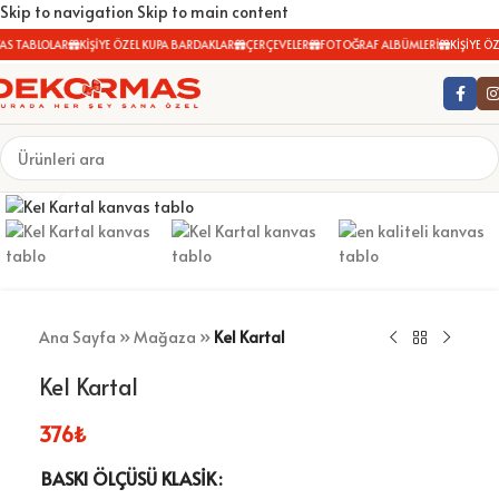
Skip to navigation
Skip to main content
AS TABLOLAR
KİŞİYE ÖZEL KUPA BARDAKLAR
ÇERÇEVELER
FOTOĞRAF ALBÜMLERİ
KİŞİYE ÖZ
Büyütmek için tıklayın
Ana Sayfa
»
Mağaza
»
Kel Kartal
Kel Kartal
376
₺
BASKI ÖLÇÜSÜ KLASIK