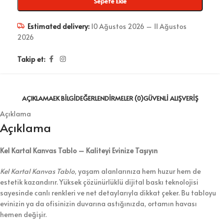
Sepete Ekle
Estimated delivery:
10 Ağustos 2026 – 11 Ağustos
2026
Takip et:
AÇIKLAMA
EK BILGI
DEĞERLENDIRMELER (0)
GÜVENLI ALIŞVERIŞ
Açıklama
Açıklama
Kel Kartal Kanvas Tablo – Kaliteyi Evinize Taşıyın
Kel Kartal Kanvas Tablo
, yaşam alanlarınıza hem huzur hem de
estetik kazandırır. Yüksek çözünürlüklü dijital baskı teknolojisi
sayesinde canlı renkleri ve net detaylarıyla dikkat çeker. Bu tabloyu
evinizin ya da ofisinizin duvarına astığınızda, ortamın havası
hemen değişir.