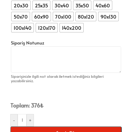
20x30
25x35
30x40
35x50
40x60
50x70
60x90
70x100
80x120
90x130
100x140
120x170
140x200
Sipariş Notunuz
Siparişinizle ilgili not olarak iletmek istediğiniz bilgileri
yazabilirsiniz.
Toplam:
376
₺
-
+