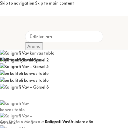
Skip to navigation
Skip to main content
KİŞİYE ÖZEL KUPA BARDAKLAR
ÇERÇEVELER
FOTOĞRAF ALBÜMLERİ
KİŞİYE ÖZEL HEDİYELER
Arama
Büyütmek için tıklayın
Ana Sayfa
»
Mağaza
»
Kaligrafi Vav
Ürünlere dön