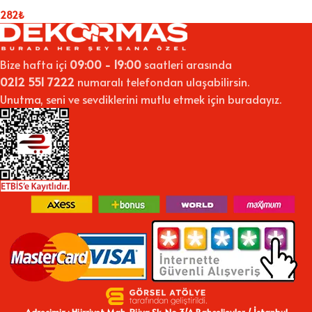
282
₺
Bize hafta içi
09:00 - 19:00
saatleri arasında
0212 551 7222
numaralı telefondan ulaşabilirsin.
Unutma, seni ve sevdiklerini mutlu etmek için buradayız.
Adresimiz : Hürriyet Mah, Rüya Sk. No 3/A Bahçelievler / İstanbul