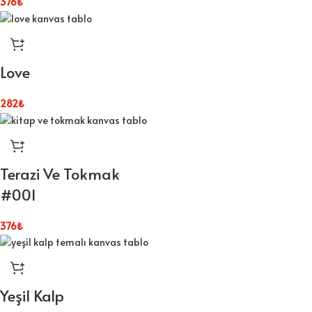
376
₺
Love
282
₺
Terazi Ve Tokmak
#001
376
₺
Yeşil Kalp