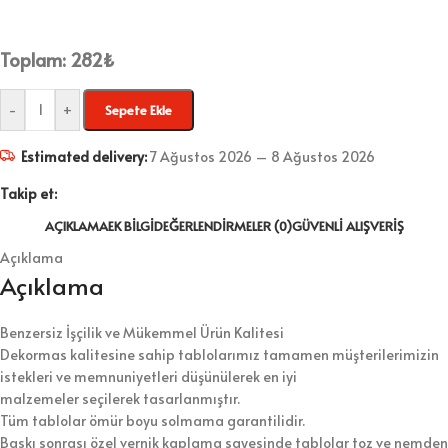
Toplam:
282
₺
-
+
Sepete Ekle
Estimated delivery:
7 Ağustos 2026 – 8 Ağustos 2026
Takip et:
AÇIKLAMA
EK BILGI
DEĞERLENDIRMELER (0)
GÜVENLI ALIŞVERIŞ
Açıklama
Açıklama
Benzersiz İşçilik ve Mükemmel Ürün Kalitesi
Dekormas kalitesine sahip tablolarımız tamamen müşterilerimizin
istekleri ve memnuniyetleri düşünülerek en iyi
malzemeler seçilerek tasarlanmıştır.
Tüm tablolar ömür boyu solmama garantilidir.
Baskı sonrası özel vernik kaplama sayesinde tablolar toz ve nemden