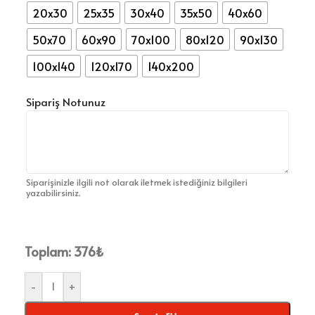
20x30
25x35
30x40
35x50
40x60
50x70
60x90
70x100
80x120
90x130
100x140
120x170
140x200
Sipariş Notunuz
Siparişinizle ilgili not olarak iletmek istediğiniz bilgileri
yazabilirsiniz.
Toplam:
376
₺
-
+