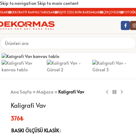
Skip to navigation
Skip to main content
ILARI
DEKORATİF KANVAS TABLOLAR
KİŞİYE ÖZEL KUPA BARDAKLAR
ÇERÇEVELER
FOTOĞRA
Büyütmek için tıklayın
Ana Sayfa
»
Mağaza
»
Kaligrafi Vav
Kaligrafi Vav
376
₺
BASKI ÖLÇÜSÜ KLASIK