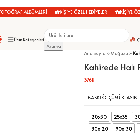
OĞRAF ALBÜMLERİ
KİŞİYE ÖZEL HEDİYELER
KİŞİYE ÖZEL
Ürün Kategorileri
Ç
Arama
Ana Sayfa
»
Mağaza
»
Kah
Kahirede Halı 
376
₺
BASKI ÖLÇÜSÜ KLASIK
20x30
25x35
3
80x120
90x130