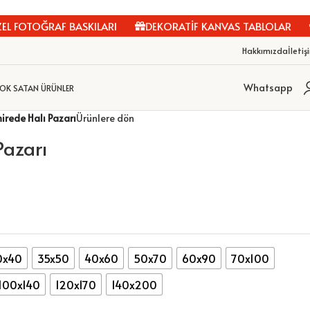
 FOTOĞRAF BASKILARI
DEKORATİF KANVAS TABLOLAR
K
Hakkımızda
İletiş
Whatsapp
OK SATAN ÜRÜNLER
irede Halı Pazarı
Ürünlere dön
Pazarı
0x40
35x50
40x60
50x70
60x90
70x100
100x140
120x170
140x200