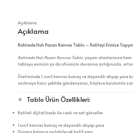
Açıklama
Açıklama
Kahirede Halı Pazarı Kanvas Tablo – Kaliteyi Evinize Taşıyı
Kahirede Halı Pazarı Kanvas Tablo
, yaşam alanlarınıza hem h
tabloyu evinizin ya da ofisinizin duvarına astığınızda, ort
Üretiminde 1. sınıf kanvas kumaş ve dayanıklı ahşap şase k
asılmaya hazır şekilde gönderiyoruz, böylece kurulumla z
⭐ Tablo Ürün Özellikleri:
Kaliteli dijital baskı ile canlı ve net görseller
1.sınıf kanvas kumaş ve dayanıklı ahşap şase
Duvara kolayca asılabilecek hafif yapı