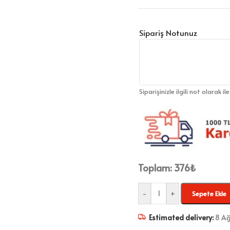
Sipariş Notunuz
Siparişinizle ilgili not olarak il
Toplam:
376
₺
-
+
Sepete Ekle
Estimated delivery:
8 Ağ