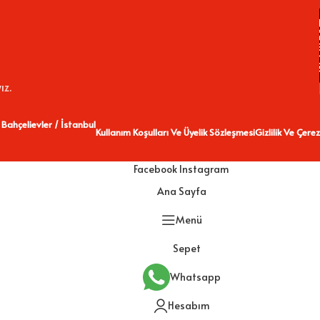
ız.
 Bahçelievler / İstanbul
Kullanım Koşulları Ve Üyelik Sözleşmesi
Gizlilik Ve Çerez
Facebook
Instagram
Ana Sayfa
Menü
Sepet
Whatsapp
Hesabım