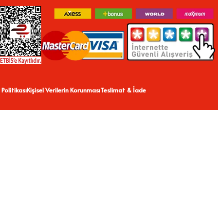
 Politikası
Kişisel Verilerin Korunması
Teslimat & İade