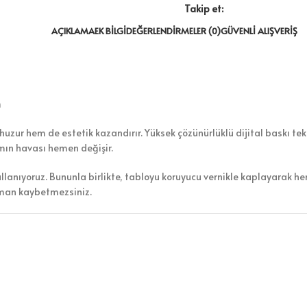
Takip et:
AÇIKLAMA
EK BILGI
DEĞERLENDIRMELER (0)
GÜVENLI ALIŞVERIŞ
n
uzur hem de estetik kazandırır. Yüksek çözünürlüklü dijital baskı tekn
amın havası hemen değişir.
ullanıyoruz. Bununla birlikte, tabloyu koruyucu vernikle kaplayarak h
aman kaybetmezsiniz.