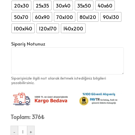
20x30
25x35
30x40
35x50
40x60
50x70
60x90
70x100
80x120
90x130
100x140
120x170
140x200
Sipariş Notunuz
Siparişinizle ilgili not olarak iletmek istediğiniz bilgileri
yazabilirsiniz.
Toplam:
376
₺
-
+