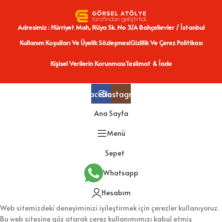
Adresimiz : Hürriyet Mah, Rüya Sk. No 3/A Bahçelievler / İstanbul
Kullanım Koşulları Ve Üyelik Sözleşmesi
Gizlilik Ve Çerez Politikası
Kişisel Verilerin Korunması
Teslimat & İade
Facebook
Instagram
Ana Sayfa
Menü
Sepet
Whatsapp
Hesabım
Web sitemizdeki deneyiminizi iyileştirmek için çerezler kullanıyoruz.
Bu web sitesine göz atarak çerez kullanımımızı kabul etmiş