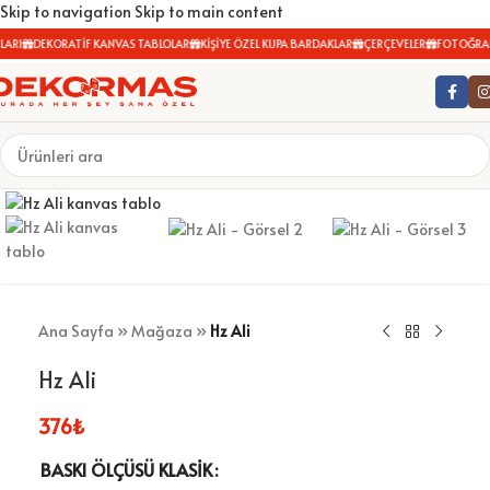
Skip to navigation
Skip to main content
ARI
DEKORATİF KANVAS TABLOLAR
KİŞİYE ÖZEL KUPA BARDAKLAR
ÇERÇEVELER
FOTOĞRAF 
Büyütmek için tıklayın
Ana Sayfa
»
Mağaza
»
Hz Ali
Hz Ali
376
₺
BASKI ÖLÇÜSÜ KLASIK