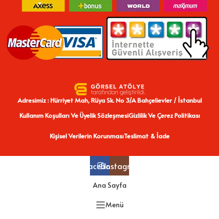
Adresimiz : Hürriyet Mah, Rüya Sk. No 3/A Bahçelievler / İstanbul
Kullanım Koşulları Ve Üyelik Sözleşmesi
Gizlilik Ve Çerez Politikası
Kişisel Verilerin Korunması
Teslimat & İade
Facebook
Instagram
Ana Sayfa
Menü