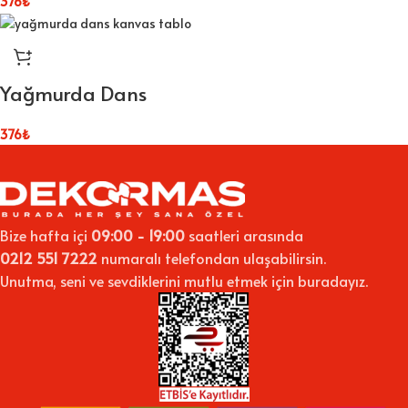
376
₺
Yağmurda Dans
376
₺
Bize hafta içi
09:00 - 19:00
saatleri arasında
0212 551 7222
numaralı telefondan ulaşabilirsin.
Unutma, seni ve sevdiklerini mutlu etmek için buradayız.