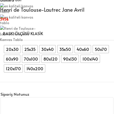
Henri de Toulouse-Lautrec Jane Avril
395
₺
BASKI ÖLÇÜSÜ KLASIK
20x30
25x35
30x40
35x50
40x60
50x70
60x90
70x100
80x120
90x130
100x140
120x170
140x200
Sipariş Notunuz