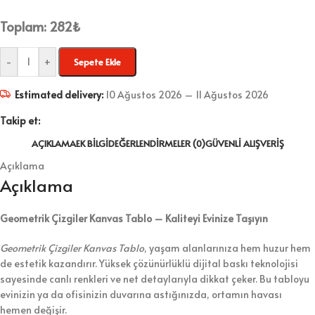
Toplam:
282
₺
-
+
Sepete Ekle
Estimated delivery:
10 Ağustos 2026 – 11 Ağustos 2026
Takip et:
AÇIKLAMA
EK BILGI
DEĞERLENDIRMELER (0)
GÜVENLI ALIŞVERIŞ
Açıklama
Açıklama
Geometrik Çizgiler Kanvas Tablo – Kaliteyi Evinize Taşıyın
Geometrik Çizgiler Kanvas Tablo
, yaşam alanlarınıza hem huzur hem
de estetik kazandırır. Yüksek çözünürlüklü dijital baskı teknolojisi
sayesinde canlı renkleri ve net detaylarıyla dikkat çeker. Bu tabloyu
evinizin ya da ofisinizin duvarına astığınızda, ortamın havası
hemen değişir.