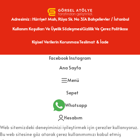
Adresimiz : Hürriyet Mah, Rüya Sk. No 3/A Bahçelievler / İstanbul
Kullanım Koşulları Ve Üyelik Sözleşmesi
Gizlilik Ve Çerez Politikası
Kişisel Verilerin Korunması
Teslimat & İade
Facebook
Instagram
Ana Sayfa
Menü
Sepet
Whatsapp
Hesabım
Web sitemizdeki deneyiminizi iyileştirmek için çerezler kullanıyoruz.
Bu web sitesine göz atarak çerez kullanımımızı kabul etmiş