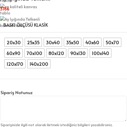
376
₺
BASKI ÖLÇÜSÜ KLASIK
20x30
25x35
30x40
35x50
40x60
50x70
60x90
70x100
80x120
90x130
100x140
120x170
140x200
Sipariş Notunuz
Siparişinizle ilgili not olarak iletmek istediğiniz bilgileri yazabilirsiniz.