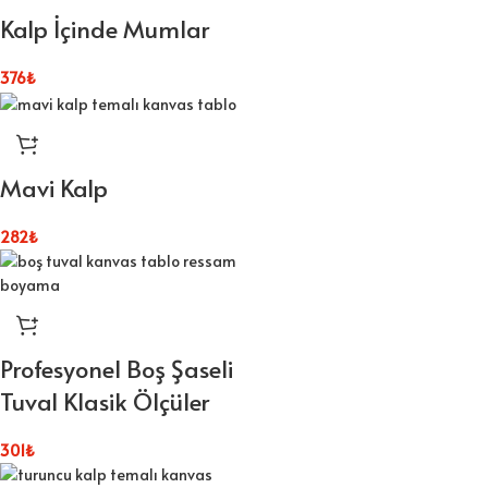
Kalp İçinde Mumlar
376
₺
Mavi Kalp
282
₺
Profesyonel Boş Şaseli
Tuval Klasik Ölçüler
301
₺