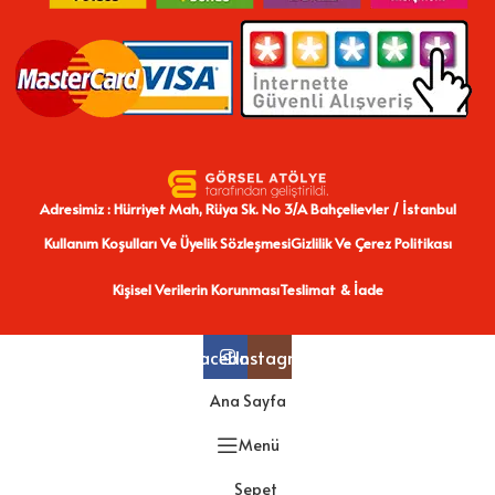
Adresimiz : Hürriyet Mah, Rüya Sk. No 3/A Bahçelievler / İstanbul
Kullanım Koşulları Ve Üyelik Sözleşmesi
Gizlilik Ve Çerez Politikası
Kişisel Verilerin Korunması
Teslimat & İade
Facebook
Instagram
Ana Sayfa
Menü
Sepet