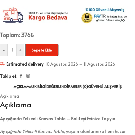
Toplam:
376
₺
-
+
Sepete Ekle
Estimated delivery:
10 Ağustos 2026 – 11 Ağustos 2026
Takip et:
AÇIKLAMA
EK BILGI
DEĞERLENDIRMELER (0)
GÜVENLI ALIŞVERIŞ
Açıklama
Açıklama
Ay ışığında Yelkenli Kanvas Tablo – Kaliteyi Evinize Taşıyın
Ay ışığında Yelkenli Kanvas Tablo
, yaşam alanlarınıza hem huzur