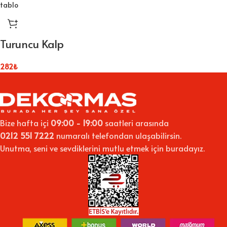
Turuncu Kalp
282
₺
Bize hafta içi
09:00 - 19:00
saatleri arasında
0212 551 7222
numaralı telefondan ulaşabilirsin.
Unutma, seni ve sevdiklerini mutlu etmek için buradayız.