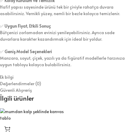
✅
Kolay Kurulum ve Temizlik
Hafif yapısı sayesinde ürünü tek bir çiviyle rahatça duvara
asabilirsiniz. Vernikli yüzey, nemli bir bezle kolayca temizlenir.
✅
Uygun Fiyat, Etkili Sonuç
Bütçenizi zorlamadan evinizi yenileyebilirsiniz. Ayrıca sade
duvarlara karakter kazandırmak için ideal bir yoldur.
✅
Geniş Model Seçenekleri
Manzara, soyut, çiçek, yazılı ya da figüratif modellerle tarzınıza
uygun tabloyu kolayca bulabilirsiniz.
Ek bilgi
Değerlendirmeler (0)
Güvenli Alışveriş
İlgili ürünler