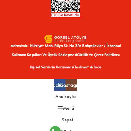
Adresimiz : Hürriyet Mah, Rüya Sk. No 3/A Bahçelievler / İstanbul
Kullanım Koşulları Ve Üyelik Sözleşmesi
Gizlilik Ve Çerez Politikası
Kişisel Verilerin Korunması
Teslimat & İade
Facebook
Instagram
Ana Sayfa
Menü
Sepet