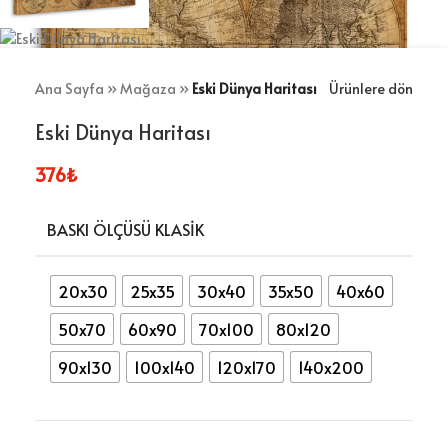
Ana Sayfa
»
Mağaza
»
Eski Dünya Haritası
Ürünlere dön
Eski Dünya Haritası
376
₺
BASKI ÖLÇÜSÜ KLASIK
20x30
25x35
30x40
35x50
40x60
50x70
60x90
70x100
80x120
90x130
100x140
120x170
140x200