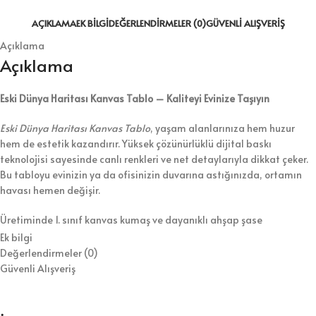
AÇIKLAMA
EK BILGI
DEĞERLENDIRMELER (0)
GÜVENLI ALIŞVERIŞ
Açıklama
Açıklama
Eski Dünya Haritası Kanvas Tablo – Kaliteyi Evinize Taşıyın
Eski Dünya Haritası Kanvas Tablo
, yaşam alanlarınıza hem huzur
hem de estetik kazandırır. Yüksek çözünürlüklü dijital baskı
teknolojisi sayesinde canlı renkleri ve net detaylarıyla dikkat çeker.
Bu tabloyu evinizin ya da ofisinizin duvarına astığınızda, ortamın
havası hemen değişir.
Üretiminde 1. sınıf kanvas kumaş ve dayanıklı ahşap şase
kullanıyoruz. Bununla birlikte, tabloyu koruyucu vernikle kaplayarak
Ek bilgi
hem temizlik kolaylığı hem de uzun ömür sağlıyoruz. Ürünü duvara
Değerlendirmeler (0)
asılmaya hazır şekilde gönderiyoruz, böylece kurulumla zaman
Güvenli Alışveriş
kaybetmezsiniz.