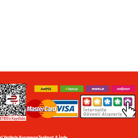
sel Verilerin Korunması
Teslimat & İade