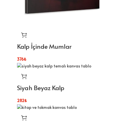
Kalp İçinde Mumlar
376
₺
Siyah Beyaz Kalp
282
₺