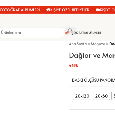
OĞRAF ALBÜMLERİ
KİŞİYE ÖZEL HEDİYELER
KİŞİYE ÖZEL
ÇOK SATAN ÜRÜNLER
Ana Sayfa
»
Mağaza
»
Da
Dağlar ve Ma
469
₺
BASKI ÖLÇÜSÜ PANOR
20x120
20x60