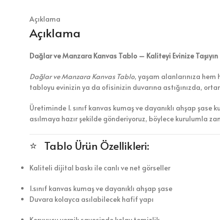
Açıklama
Açıklama
Dağlar ve Manzara Kanvas Tablo – Kaliteyi Evinize Taşıyın
Dağlar ve Manzara Kanvas Tablo
, yaşam alanlarınıza hem hu
tabloyu evinizin ya da ofisinizin duvarına astığınızda, ort
Üretiminde 1. sınıf kanvas kumaş ve dayanıklı ahşap şase k
asılmaya hazır şekilde gönderiyoruz, böylece kurulumla z
⭐ Tablo Ürün Özellikleri:
Kaliteli dijital baskı ile canlı ve net görseller
1.sınıf kanvas kumaş ve dayanıklı ahşap şase
Duvara kolayca asılabilecek hafif yapı
Koruyucu vernik sayesinde kolay temizlik