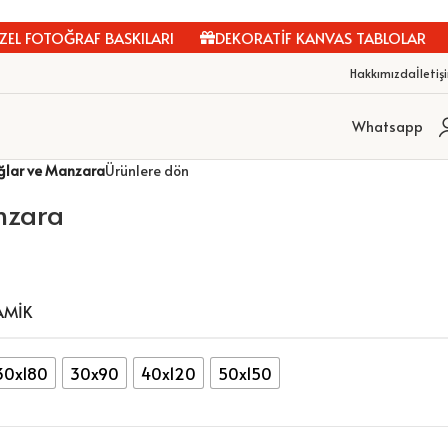
 FOTOĞRAF BASKILARI
DEKORATİF KANVAS TABLOLAR
K
Hakkımızda
İletiş
Whatsapp
ğlar ve Manzara
Ürünlere dön
nzara
AMIK
30x180
30x90
40x120
50x150