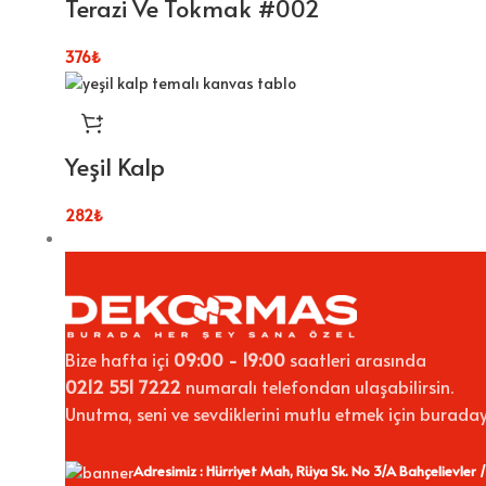
Terazi Ve Tokmak #002
376
₺
Yeşil Kalp
282
₺
Bize hafta içi
09:00 - 19:00
saatleri arasında
0212 551 7222
numaralı telefondan ulaşabilirsin.
Unutma, seni ve sevdiklerini mutlu etmek için buraday
Adresimiz : Hürriyet Mah, Rüya Sk. No 3/A Bahçelievler /