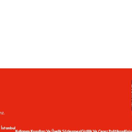
ız.
 İstanbul
Kullanım Koşulları Ve Üyelik Sözleşmesi
Gizlilik Ve Çerez Politikası
Kişi