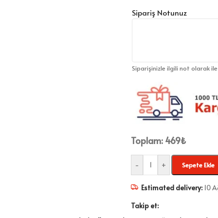
Sipariş Notunuz
Siparişinizle ilgili not olarak il
Toplam:
469
₺
-
+
Sepete Ekle
Estimated delivery:
10 A
Takip et: