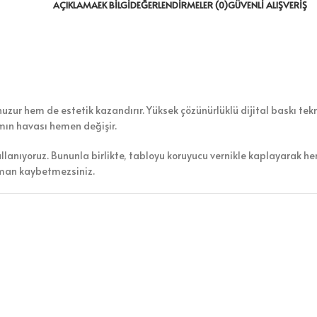
AÇIKLAMA
EK BILGI
DEĞERLENDIRMELER (0)
GÜVENLI ALIŞVERIŞ
zur hem de estetik kazandırır. Yüksek çözünürlüklü dijital baskı tekno
amın havası hemen değişir.
ullanıyoruz. Bununla birlikte, tabloyu koruyucu vernikle kaplayarak h
aman kaybetmezsiniz.