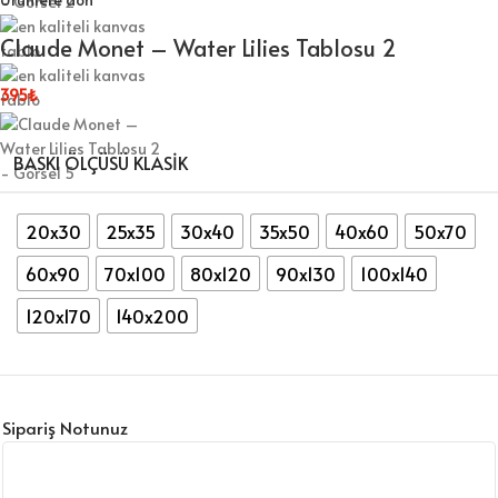
Claude Monet – Water Lilies Tablosu 2
395
₺
BASKI ÖLÇÜSÜ KLASIK
20x30
25x35
30x40
35x50
40x60
50x70
60x90
70x100
80x120
90x130
100x140
120x170
140x200
Sipariş Notunuz