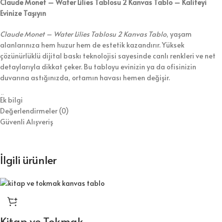
Claude Monet – Water Lilies Tablosu 2 Kanvas Tablo – Kaliteyi
Evinize Taşıyın
Claude Monet – Water Lilies Tablosu 2 Kanvas Tablo
, yaşam
alanlarınıza hem huzur hem de estetik kazandırır. Yüksek
çözünürlüklü dijital baskı teknolojisi sayesinde canlı renkleri ve net
detaylarıyla dikkat çeker. Bu tabloyu evinizin ya da ofisinizin
duvarına astığınızda, ortamın havası hemen değişir.
Üretiminde 1. sınıf kanvas kumaş ve dayanıklı ahşap şase
Ek bilgi
kullanıyoruz. Bununla birlikte, tabloyu koruyucu vernikle kaplayarak
Değerlendirmeler (0)
hem temizlik kolaylığı hem de uzun ömür sağlıyoruz. Ürünü duvara
Güvenli Alışveriş
asılmaya hazır şekilde gönderiyoruz, böylece kurulumla zaman
kaybetmezsiniz.
İlgili ürünler
⭐ Tablo Ürün Özellikleri:
Kaliteli dijital baskı ile canlı ve net görseller
1.sınıf kanvas kumaş ve dayanıklı ahşap şase
Kitap ve Tokmak