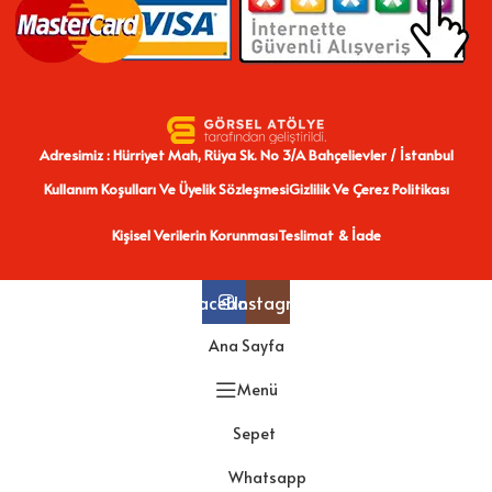
Adresimiz : Hürriyet Mah, Rüya Sk. No 3/A Bahçelievler / İstanbul
Kullanım Koşulları Ve Üyelik Sözleşmesi
Gizlilik Ve Çerez Politikası
Kişisel Verilerin Korunması
Teslimat & İade
Facebook
Instagram
Ana Sayfa
Menü
Sepet
Whatsapp