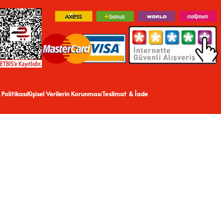
 Politikası
Kişisel Verilerin Korunması
Teslimat & İade