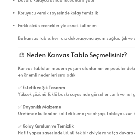
Duvara kolayca asılabilecek hafif yapı
Koruyucu vernik sayesinde kolay temizlik
Farklı ölçü seçenekleriyle esnek kullanım
Bu kanvas tablo, her tarz dekorasyona uyum sağlar. Şık ve 
🎨 Neden Kanvas Tablo Seçmelisiniz?
Kanvas tablolar, modern yaşam alanlarının en popüler dekor
en önemli nedenleri sıraladık:
✅
Estetik ve Şık Tasarım
Yüksek çözünürlüklü baskı sayesinde görseller canlı ve net 
✅
Dayanıklı Malzeme
Üretimde kullanılan kaliteli kumaş ve ahşap, tabloya uzun 
✅
Kolay Kurulum ve Temizlik
Hafif yapısı sayesinde ürünü tek bir çiviyle rahatça duvara a