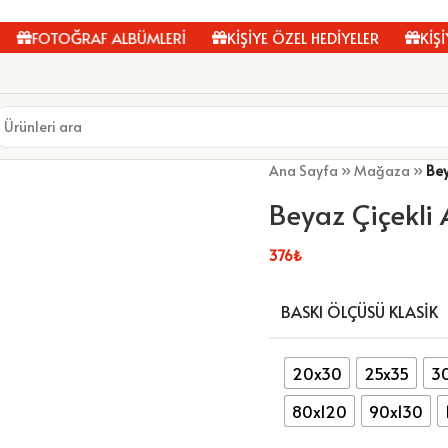
FOTOĞRAF ALBÜMLERİ
KİŞİYE ÖZEL HEDİYELER
KİŞİYE 
Ana Sayfa
»
Mağaza
»
Bey
Beyaz Çiçekli
376
₺
BASKI ÖLÇÜSÜ KLASIK
20x30
25x35
3
80x120
90x130