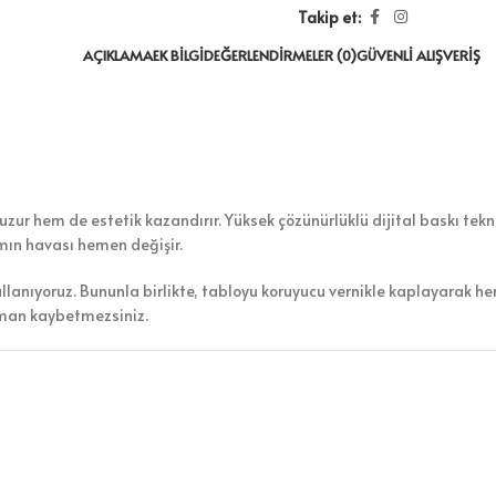
Takip et:
AÇIKLAMA
EK BILGI
DEĞERLENDIRMELER (0)
GÜVENLI ALIŞVERIŞ
zur hem de estetik kazandırır. Yüksek çözünürlüklü dijital baskı teknol
amın havası hemen değişir.
ullanıyoruz. Bununla birlikte, tabloyu koruyucu vernikle kaplayarak h
aman kaybetmezsiniz.