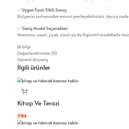
✅
Uygun Fiyat, Etkili Sonuç
Bütçenizi zorlamadan evinizi yenileyebilirsiniz. Ayrıca sade
✅
Geniş Model Seçenekleri
Manzara, soyut, çiçek, yazılı ya da figüratif modellerle tar
Ek bilgi
Değerlendirmeler (0)
Güvenli Alışveriş
İlgili ürünler
Kitap Ve Terazi
376
₺