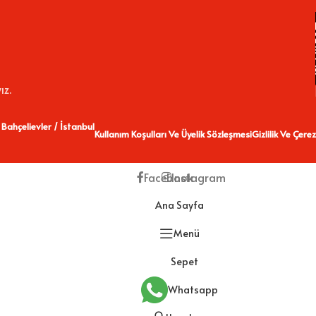
ız.
 Bahçelievler / İstanbul
Kullanım Koşulları Ve Üyelik Sözleşmesi
Gizlilik Ve Çerez
Facebook
Instagram
Ana Sayfa
Menü
Sepet
Whatsapp