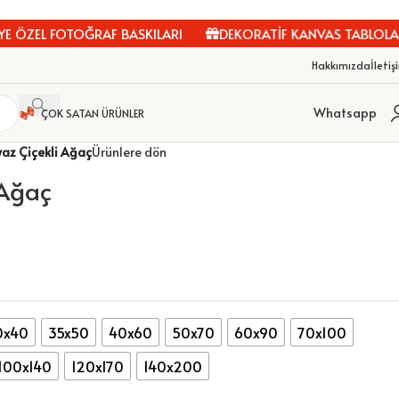
ÖZEL FOTOĞRAF BASKILARI
DEKORATİF KANVAS TABLOLAR
Hakkımızda
İletiş
Whatsapp
ÇOK SATAN ÜRÜNLER
az Çiçekli Ağaç
Ürünlere dön
 Ağaç
0x40
35x50
40x60
50x70
60x90
70x100
100x140
120x170
140x200