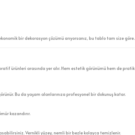
ekonomik bir dekorasyon çözümü arıyorsanız, bu tablo tam size göre.
atif ürünleri arasında yer alır. Hem estetik görünümü hem de pratik 
görünür. Bu da yaşam alanlarınıza profesyonel bir dokunuş katar.
ömür kazandırır.
sabilirsiniz. Vernikli yüzey, nemli bir bezle kolayca temizlenir.