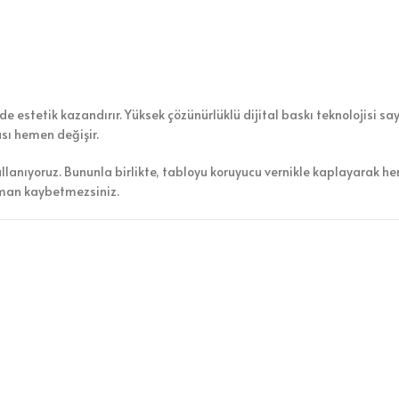
 estetik kazandırır. Yüksek çözünürlüklü dijital baskı teknolojisi say
ası hemen değişir.
ullanıyoruz. Bununla birlikte, tabloyu koruyucu vernikle kaplayarak h
aman kaybetmezsiniz.