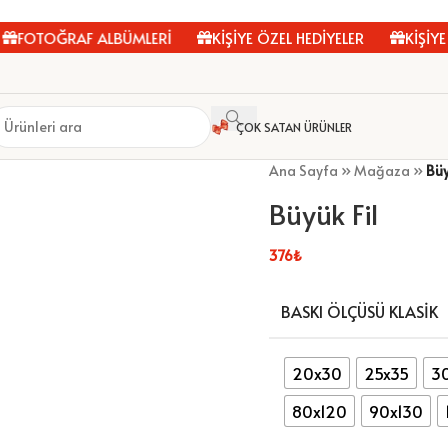
OTOĞRAF ALBÜMLERİ
KİŞİYE ÖZEL HEDİYELER
KİŞİYE ÖZ
ÇOK SATAN ÜRÜNLER
Ana Sayfa
»
Mağaza
»
Büy
Büyük Fil
376
₺
BASKI ÖLÇÜSÜ KLASIK
20x30
25x35
3
80x120
90x130