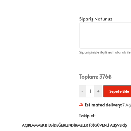
Sipariş Notunuz
Siparişinizle ilgili not olarak il
Toplam:
376
₺
-
+
Sepete Ekle
Estimated delivery:
7 Ağ
Takip et:
AÇIKLAMA
EK BILGI
DEĞERLENDIRMELER (0)
GÜVENLI ALIŞVERIŞ