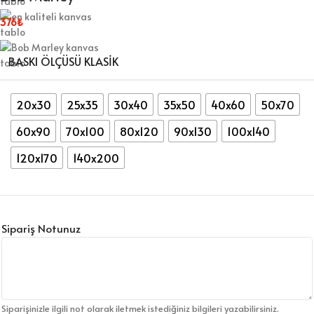
376
₺
BASKI ÖLÇÜSÜ KLASIK
20x30
25x35
30x40
35x50
40x60
50x70
60x90
70x100
80x120
90x130
100x140
120x170
140x200
Sipariş Notunuz
Siparişinizle ilgili not olarak iletmek istediğiniz bilgileri yazabilirsiniz.