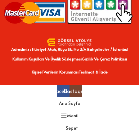
Adresimiz : Hürriyet Mah, Rüya Sk. No 3/A Bahçelievler / İstanbul
Kullanım Koşulları Ve Üyelik Sözleşmesi
Gizlilik Ve Çerez Politikası
Kişisel Verilerin Korunması
Teslimat & İade
Facebook
Instagram
Ana Sayfa
Menü
Sepet