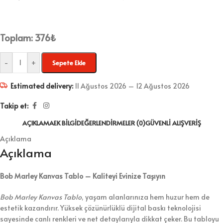
Toplam:
376
₺
-
+
Sepete Ekle
Estimated delivery:
11 Ağustos 2026 – 12 Ağustos 2026
Takip et:
AÇIKLAMA
EK BILGI
DEĞERLENDIRMELER (0)
GÜVENLI ALIŞVERIŞ
Açıklama
Açıklama
Bob Marley Kanvas Tablo – Kaliteyi Evinize Taşıyın
Bob Marley Kanvas Tablo
, yaşam alanlarınıza hem huzur hem de
estetik kazandırır. Yüksek çözünürlüklü dijital baskı teknolojisi
sayesinde canlı renkleri ve net detaylarıyla dikkat çeker. Bu tabloyu