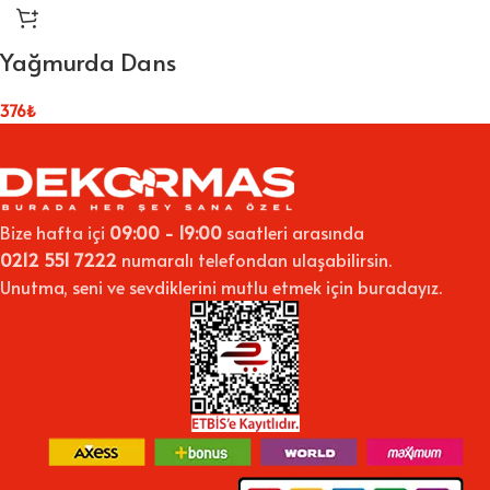
Yağmurda Dans
376
₺
Bize hafta içi
09:00 - 19:00
saatleri arasında
0212 551 7222
numaralı telefondan ulaşabilirsin.
Unutma, seni ve sevdiklerini mutlu etmek için buradayız.