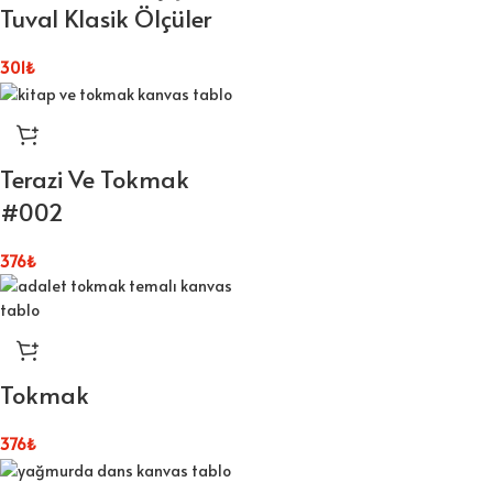
Tuval Klasik Ölçüler
301
₺
Terazi Ve Tokmak
#002
376
₺
Tokmak
376
₺