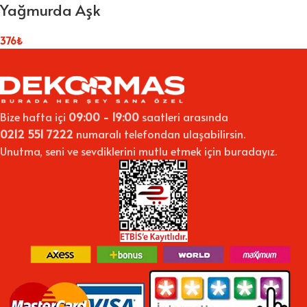
Yağmurda Aşk
376
₺
Bize hafta içi
09:00 - 19:00
saatleri arasında
0212 551 7222
numaralı telefondan ulaşabilirsin.
Unutma, seni ve sevdiklerini mutlu etmek için buradayız.