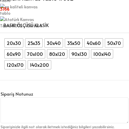
376
₺
BASKI ÖLÇÜSÜ KLASIK
20x30
25x35
30x40
35x50
40x60
50x70
60x90
70x100
80x120
90x130
100x140
120x170
140x200
Sipariş Notunuz
Siparişinizle ilgili not olarak iletmek istediğiniz bilgileri yazabilirsiniz.