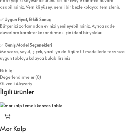
Hafif yapısı sayesinde ürünü tek bir çiviyle rahatça duvara
asabilirsiniz. Vernikli yüzey, nemli bir bezle kolayca temizlenir.
✅
Uygun Fiyat, Etkili Sonuç
Bütçenizi zorlamadan evinizi yenileyebilirsiniz. Ayrıca sade
duvarlara karakter kazandırmak için ideal bir yoldur.
✅
Geniş Model Seçenekleri
Manzara, soyut, çiçek, yazılı ya da figüratif modellerle tarzınıza
uygun tabloyu kolayca bulabilirsiniz.
Ek bilgi
Değerlendirmeler (0)
Güvenli Alışveriş
İlgili ürünler
Mor Kalp