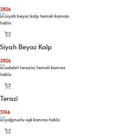
282
₺
Siyah Beyaz Kalp
282
₺
Terazi
376
₺