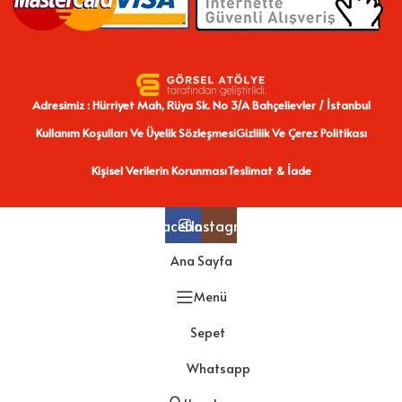
Adresimiz : Hürriyet Mah, Rüya Sk. No 3/A Bahçelievler / İstanbul
Kullanım Koşulları Ve Üyelik Sözleşmesi
Gizlilik Ve Çerez Politikası
Kişisel Verilerin Korunması
Teslimat & İade
Facebook
Instagram
Ana Sayfa
Menü
Sepet
Whatsapp